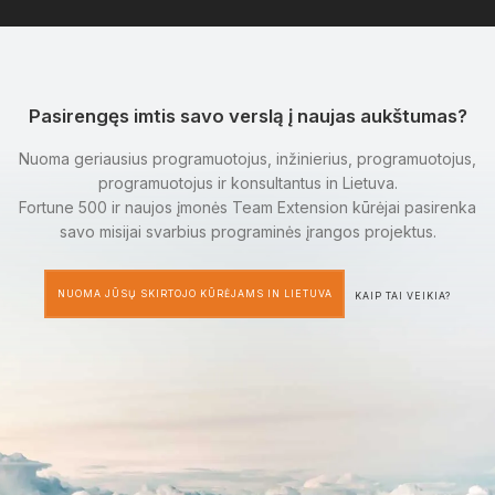
Pasirengęs imtis savo verslą į naujas aukštumas?
Nuoma geriausius programuotojus, inžinierius, programuotojus,
programuotojus ir konsultantus in Lietuva.
Fortune 500 ir naujos įmonės Team Extension kūrėjai pasirenka
savo misijai svarbius programinės įrangos projektus.
NUOMA JŪSŲ SKIRTOJO KŪRĖJAMS IN LIETUVA
KAIP TAI VEIKIA?