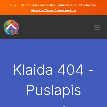
NEW —
AI inžinerijos komandos, paruoštos per 72 valandas.
×
Atraskite Team Extension AI →
Lietuvių
Vokiečių
Anglų
APIE MUS
EKSPERTIZĖ
KAIP TAI VEIKIA?
KARJERA
Klaida 404 -
SAMDYTI
LIETUVA
Puslapis
LT
PRADĖTI