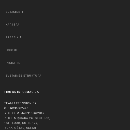
SUSISIEKTI
KARJERA
PRESS KIT
LOGO KIT
INSIGHTS
SVETAINĖS STRUKTŪRA
FIRMOS INFORMACIJA
TEAM EXTENSION SRL
CIF RO35062448
REG. COM. J40/11836/2015
BLD TIMIȘOARA 26, SECTOR 6,
1ST FLOOR, SUITE 127,
BUKAREŠTAS
,
061331