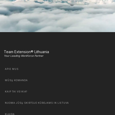
Team Extension® Lithuania
Your Leading Workforce Partner
APIE MUS
MŪSŲ KOMANDA
KAIP TAI VEIKIA?
NUOMA JŪSŲ SKIRTOJO KŪRĖJAMS IN LIETUVA
KLAIDA