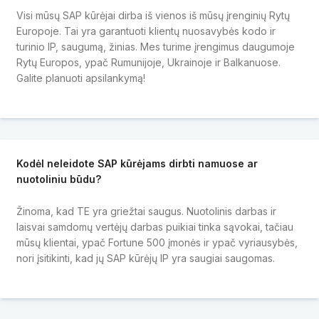
Visi mūsų SAP kūrėjai dirba iš vienos iš mūsų įrenginių Rytų
Europoje. Tai yra garantuoti klientų nuosavybės kodo ir
turinio IP, saugumą, žinias. Mes turime įrengimus daugumoje
Rytų Europos, ypač Rumunijoje, Ukrainoje ir Balkanuose.
Galite planuoti apsilankymą!
Kodėl neleidote SAP kūrėjams dirbti namuose ar
nuotoliniu būdu?
Žinoma, kad TE yra griežtai saugus. Nuotolinis darbas ir
laisvai samdomų vertėjų darbas puikiai tinka sąvokai, tačiau
mūsų klientai, ypač Fortune 500 įmonės ir ypač vyriausybės,
nori įsitikinti, kad jų SAP kūrėjų IP yra saugiai saugomas.