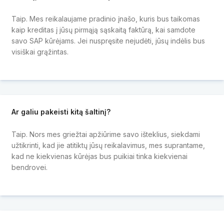
Taip. Mes reikalaujame pradinio įnašo, kuris bus taikomas
kaip kreditas į jūsų pirmąją sąskaitą faktūrą, kai samdote
savo SAP kūrėjams. Jei nuspręsite nejudėti, jūsų indėlis bus
visiškai grąžintas.
Ar galiu pakeisti kitą šaltinį?
Taip. Nors mes griežtai apžiūrime savo išteklius, siekdami
užtikrinti, kad jie atitiktų jūsų reikalavimus, mes suprantame,
kad ne kiekvienas kūrėjas bus puikiai tinka kiekvienai
bendrovei.