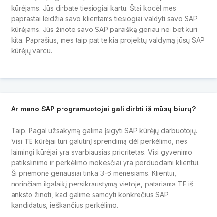
kūrėjams. Jūs dirbate tiesiogiai kartu. Štai kodėl mes
paprastai leidžia savo klientams tiesiogiai valdyti savo SAP
kūrėjams. Jūs žinote savo SAP paraišką geriau nei bet kuri
kita. Paprašius, mes taip pat teikia projektų valdymą jūsų SAP
kūrėjų vardu.
Ar mano SAP programuotojai gali dirbti iš mūsų biurų?
Taip. Pagal užsakymą galima įsigyti SAP kūrėjų darbuotojų.
Visi TE kūrėjai turi galutinį sprendimą dėl perkėlimo, nes
laimingi kūrėjai yra svarbiausias prioritetas. Visi gyvenimo
patikslinimo ir perkėlimo mokesčiai yra perduodami klientui.
Ši priemonė geriausiai tinka 3-6 mėnesiams. Klientui,
norinčiam ilgalaikį persikraustymą vietoje, patariama TE iš
anksto žinoti, kad galime samdyti konkrečius SAP
kandidatus, ieškančius perkėlimo.