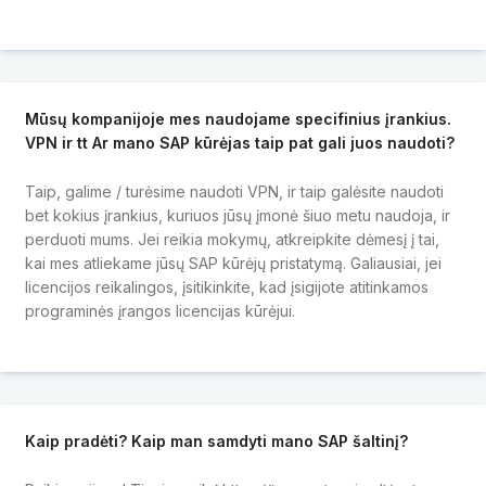
Mūsų kompanijoje mes naudojame specifinius įrankius.
VPN ir tt Ar mano SAP kūrėjas taip pat gali juos naudoti?
Taip, galime / turėsime naudoti VPN, ir taip galėsite naudoti
bet kokius įrankius, kuriuos jūsų įmonė šiuo metu naudoja, ir
perduoti mums. Jei reikia mokymų, atkreipkite dėmesį į tai,
kai mes atliekame jūsų SAP kūrėjų pristatymą. Galiausiai, jei
licencijos reikalingos, įsitikinkite, kad įsigijote atitinkamos
programinės įrangos licencijas kūrėjui.
Kaip pradėti? Kaip man samdyti mano SAP šaltinį?