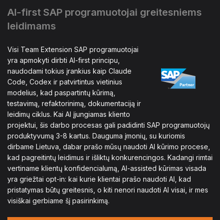
AI-first SAP programuotojai greitesniems
leidimams
Visi Team Extension SAP programuotojai
yra apmokyti dirbti AI-first principu,
naudodami tokius įrankius kaip Claude
Code, Codex ir patvirtintus vietinius
modelius, kad paspartintų kūrimą,
testavimą, refaktorinimą, dokumentaciją ir
leidimų ciklus. Kai AI įjungiamas kliento
projektui, šis darbo procesas gali padidinti SAP programuotojų
produktyvumą 3-8 kartus. Dauguma įmonių, su kuriomis
dirbame Lietuva, dabar prašo mūsų naudoti AI kūrimo procese,
kad pagreitintų leidimus ir išliktų konkurencingos. Kadangi rimtai
vertiname klientų konfidencialumą, AI-assisted kūrimas visada
yra griežtai opt-in: kai kurie klientai prašo naudoti AI, kad
pristatymas būtų greitesnis, o kiti nenori naudoti AI visai, ir mes
visiškai gerbiame šį pasirinkimą.