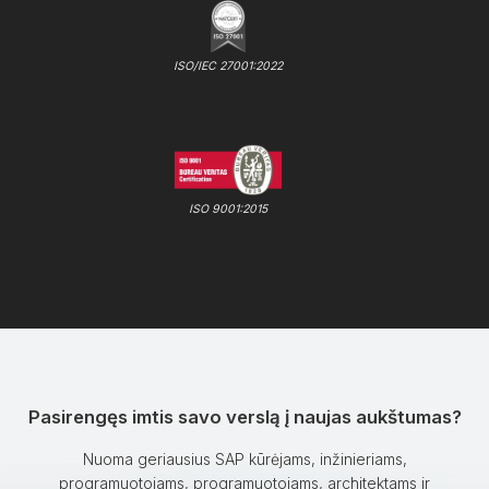
ISO/IEC 27001:2022
ISO 9001:2015
Pasirengęs imtis savo verslą į naujas aukštumas?
Nuoma geriausius SAP kūrėjams, inžinieriams,
programuotojams, programuotojams, architektams ir