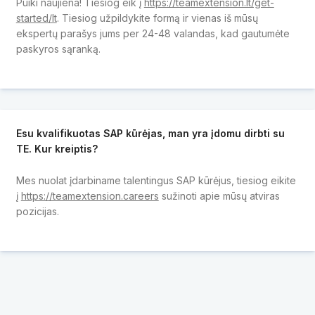
Puiki naujiena! Tiesiog eik į
https://teamextension.lt/get-
started/lt
. Tiesiog užpildykite formą ir vienas iš mūsų
ekspertų parašys jums per 24-48 valandas, kad gautumėte
paskyros sąranką.
Esu kvalifikuotas SAP kūrėjas, man yra įdomu dirbti su
TE. Kur kreiptis?
Mes nuolat įdarbiname talentingus SAP kūrėjus, tiesiog eikite
į
https://teamextension.careers
sužinoti apie mūsų atviras
pozicijas.