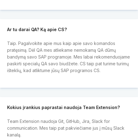
Ar tu darai QA? Ką apie CS?
Taip. Pagalvokite apie mus kaip apie savo komandos
pratęsimą. Dėl QA mes atliekame nemokamą QA dūmų
bandymą savo SAP programoje. Mes labai rekomenduojame
paskirti specialų QA savo biudžete. CS taip pat turime turimų
išteklių, kad atliktume jūsų SAP programos CS.
Kokius įrankius paprastai naudoja Team Extension?
Team Extension naudoja Git, GitHub, Jira, Slack for
communication. Mes taip pat pakviečiame jus į mūsų Slack
kanalą.