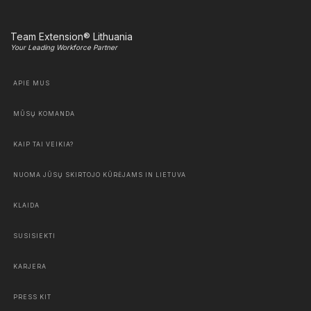
Team Extension® Lithuania
Your Leading Workforce Partner
APIE MUS
MŪSŲ KOMANDA
KAIP TAI VEIKIA?
NUOMA JŪSŲ SKIRTOJO KŪRĖJAMS IN LIETUVA
KLAIDA
SUSISIEKTI
KARJERA
PRESS KIT