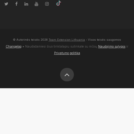
© Autorinės teisės
2026
Team Extension Lithuania
- Visos teisės saugomos
Changelog
● Naudodamiesi šiuo tinklalapiu sutinkate su mūsų
Naudojimo sąlygos
ir
Privatumo politika