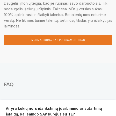
Daugelis įmonių teigia, kad jie rūpinasi savo darbuotojais. Tik
nedaugelis iš tikrųjų rūpintis. Tai tiesa. Mūsų verslas sukasi
100% aplink rasti ir išlaikyti talentus. Be talentų mes neturime
verslą. Ne tik mes turime talentų, bet mūsų tikslas yra išlaikyti jas
laimingas.
NUOMA SKIRTA SAP PROGRAMUOTOJAS
FAQ
Ar yra kokių nors išankstinių įdarbinimo ar sutartinių
išlaidų, kai samdo SAP kūrėjus su TE?