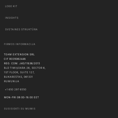
LOGO KIT
INSIGHTS
SVETAINĖS STRUKTŪRA
FIRMOS INFORMACIJA
TEAM EXTENSION SRL
CIF RO35062448
REG. COM. J40/11836/2015
BLD TIMIȘOARA 26, SECTOR 6,
1ST FLOOR, SUITE 127,
BUKAREŠTAS
,
061331
RUMUNIJA
+1 650 297 6550
MON-FRI 09:00-18:00 EET
SUSISIEKTI SU MUMIS