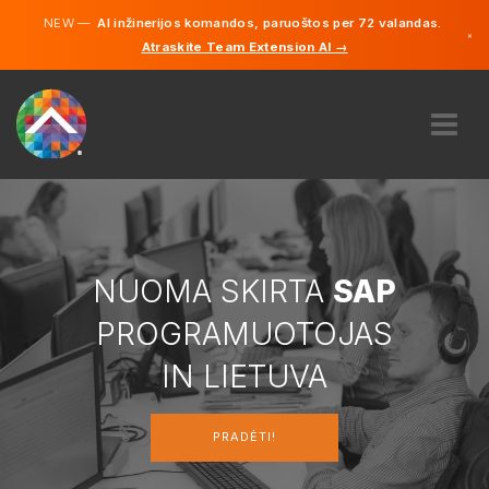
NEW —
AI inžinerijos komandos, paruoštos per 72 valandas.
×
Atraskite Team Extension AI →
Lietuvių
Vokiečių
Anglų
APIE MUS
EKSPERTIZĖ
KAIP TAI VEIKIA?
KARJERA
NUOMA SKIRTA
SAP
SAMDYTI
PROGRAMUOTOJAS
LIETUVA
IN LIETUVA
LT
PRADĖTI!
PRADĖTI