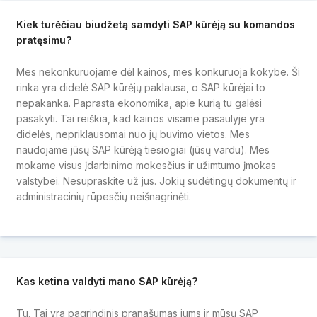
Kiek turėčiau biudžetą samdyti SAP kūrėją su komandos
pratęsimu?
Mes nekonkuruojame dėl kainos, mes konkuruoja kokybe. Ši
rinka yra didelė SAP kūrėjų paklausa, o SAP kūrėjai to
nepakanka. Paprasta ekonomika, apie kurią tu galėsi
pasakyti. Tai reiškia, kad kainos visame pasaulyje yra
didelės, nepriklausomai nuo jų buvimo vietos. Mes
naudojame jūsų SAP kūrėją tiesiogiai (jūsų vardu). Mes
mokame visus įdarbinimo mokesčius ir užimtumo įmokas
valstybei. Nesupraskite už jus. Jokių sudėtingų dokumentų ir
administracinių rūpesčių neišnagrinėti.
Kas ketina valdyti mano SAP kūrėją?
Tu. Tai yra pagrindinis pranašumas jums ir mūsų SAP