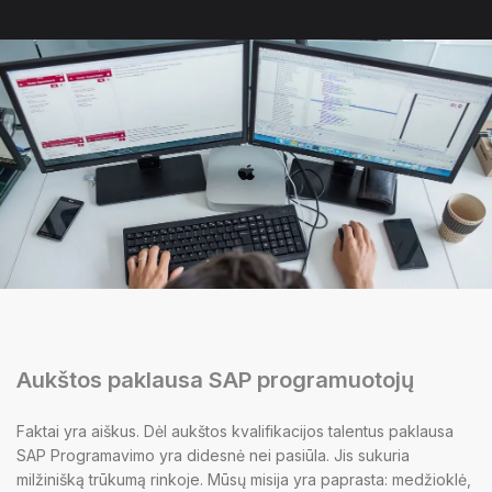
Aukštos paklausa SAP programuotojų
Faktai yra aiškus. Dėl aukštos kvalifikacijos talentus paklausa
SAP Programavimo yra didesnė nei pasiūla. Jis sukuria
milžinišką trūkumą rinkoje. Mūsų misija yra paprasta: medžioklė,