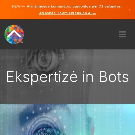
NEW —
AI inžinerijos komandos, paruoštos per 72 valandas.
×
Atraskite Team Extension AI →
Lietuvių
Vokiečių
Anglų
APIE MUS
EKSPERTIZĖ
KAIP TAI VEIKIA?
Ekspertizė in Bots
KARJERA
SAMDYTI
LIETUVA
LT
PRADĖTI