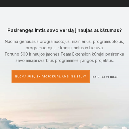
Pasirengęs imtis savo verslą į naujas aukštumas?
Nuoma geriausius programuotojus, inžinierius, programuotojus,
programuotojus ir konsultantus in Lietuva.
Fortune 500 ir naujos įmonės Team Extension kūrėjai pasirenka
savo misijai svarbius programinės įrangos projektus.
NUOMA JŪSŲ SKIRTOJO KŪRĖJAMS IN LIETUVA
KAIP TAI VEIKIA?