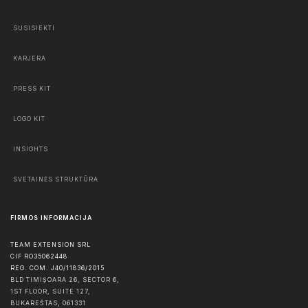
SUSISIEKTI
KARJERA
PRESS KIT
LOGO KIT
INSIGHTS
SVETAINĖS STRUKTŪRA
FIRMOS INFORMACIJA
TEAM EXTENSION SRL
CIF RO35062448
REG. COM. J40/11836/2015
BLD TIMIȘOARA 26, SECTOR 6,
1ST FLOOR, SUITE 127,
BUKAREŠTAS
,
061331