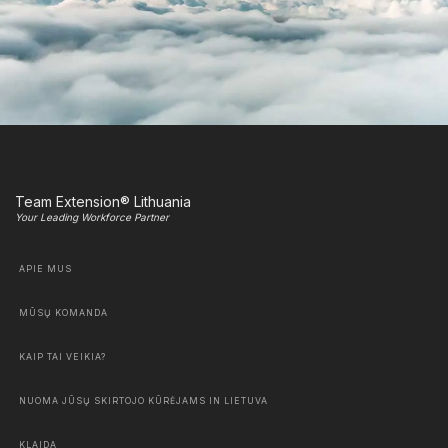
Team Extension® Lithuania
Your Leading Workforce Partner
APIE MUS
MŪSŲ KOMANDA
KAIP TAI VEIKIA?
NUOMA JŪSŲ SKIRTOJO KŪRĖJAMS IN LIETUVA
KLAIDA