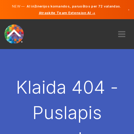
NEW —
AI inžinerijos komandos, paruoštos per 72 valandas.
×
Atraskite Team Extension AI →
Lietuvių
Vokiečių
Anglų
APIE MUS
EKSPERTIZĖ
KAIP TAI VEIKIA?
KARJERA
Klaida 404 -
SAMDYTI
LIETUVA
Puslapis
LT
PRADĖTI