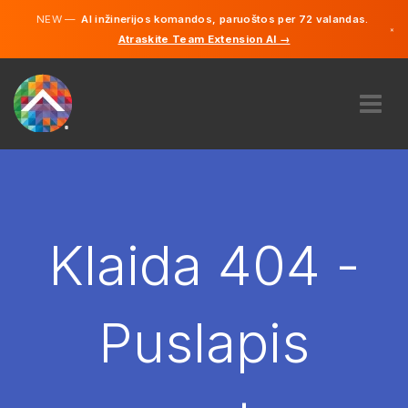
NEW —
AI inžinerijos komandos, paruoštos per 72 valandas.
×
Atraskite Team Extension AI →
Lietuvių
Vokiečių
Anglų
APIE MUS
EKSPERTIZĖ
KAIP TAI VEIKIA?
KARJERA
Klaida 404 -
SAMDYTI
LIETUVA
Puslapis
LT
PRADĖTI