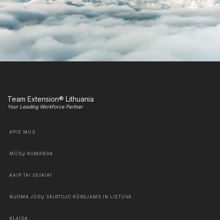
Team Extension® Lithuania
Your Leading Workforce Partner
APIE MUS
MŪSŲ KOMANDA
KAIP TAI VEIKIA?
NUOMA JŪSŲ SKIRTOJO KŪRĖJAMS IN LIETUVA
KLAIDA