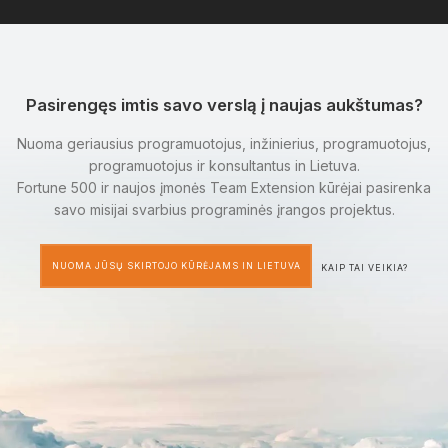
Pasirengęs imtis savo verslą į naujas aukštumas?
Nuoma geriausius programuotojus, inžinierius, programuotojus,
programuotojus ir konsultantus in Lietuva.
Fortune 500 ir naujos įmonės Team Extension kūrėjai pasirenka
savo misijai svarbius programinės įrangos projektus.
NUOMA JŪSŲ SKIRTOJO KŪRĖJAMS IN LIETUVA
KAIP TAI VEIKIA?