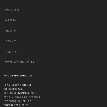
SUSISIEKTI
KARJERA
PRESS KIT
LOGO KIT
INSIGHTS
SVETAINĖS STRUKTŪRA
FIRMOS INFORMACIJA
TEAM EXTENSION SRL
CIF RO35062448
REG. COM. J40/11836/2015
BLD TIMIȘOARA 26, SECTOR 6,
1ST FLOOR, SUITE 127,
BUKAREŠTAS
,
061331