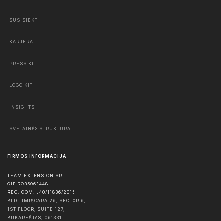
SUSISIEKTI
KARJERA
PRESS KIT
LOGO KIT
INSIGHTS
SVETAINĖS STRUKTŪRA
FIRMOS INFORMACIJA
TEAM EXTENSION SRL
CIF RO35062448
REG. COM. J40/11836/2015
BLD TIMIȘOARA 26, SECTOR 6,
1ST FLOOR, SUITE 127,
BUKAREŠTAS
,
061331