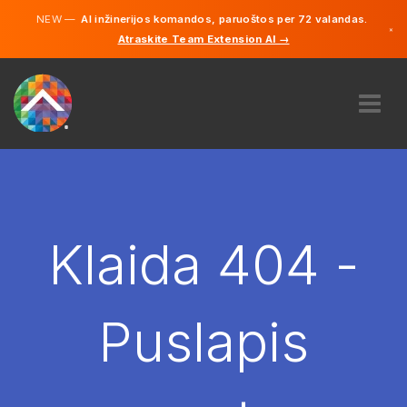
NEW —
AI inžinerijos komandos, paruoštos per 72 valandas.
×
Atraskite Team Extension AI →
Lietuvių
Vokiečių
Anglų
APIE MUS
EKSPERTIZĖ
KAIP TAI VEIKIA?
KARJERA
Klaida 404 -
SAMDYTI
LIETUVA
Puslapis
LT
PRADĖTI