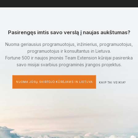
Pasirengęs imtis savo verslą į naujas aukštumas?
Nuoma geriausius programuotojus, inžinierius, programuotojus,
programuotojus ir konsultantus in Lietuva.
Fortune 500 ir naujos įmonės Team Extension kūrėjai pasirenka
savo misijai svarbius programinės įrangos projektus.
NUOMA JŪSŲ SKIRTOJO KŪRĖJAMS IN LIETUVA
KAIP TAI VEIKIA?