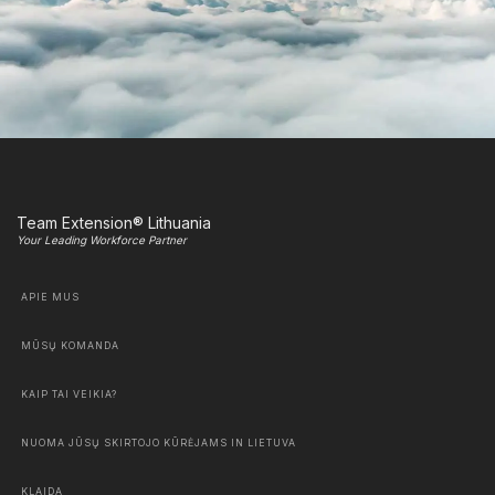
Team Extension® Lithuania
Your Leading Workforce Partner
APIE MUS
MŪSŲ KOMANDA
KAIP TAI VEIKIA?
NUOMA JŪSŲ SKIRTOJO KŪRĖJAMS IN LIETUVA
KLAIDA