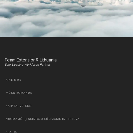
Team Extension® Lithuania
Your Leading Workforce Partner
APIE MUS
MŪSŲ KOMANDA
KAIP TAI VEIKIA?
NUOMA JŪSŲ SKIRTOJO KŪRĖJAMS IN LIETUVA
KLAIDA