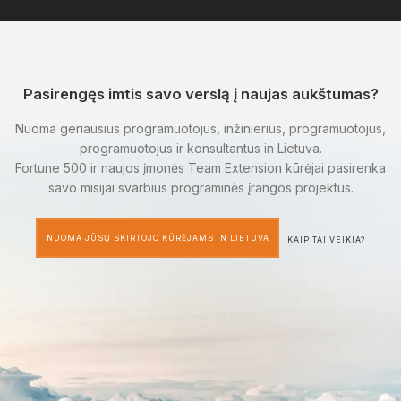
Pasirengęs imtis savo verslą į naujas aukštumas?
Nuoma geriausius programuotojus, inžinierius, programuotojus,
programuotojus ir konsultantus in Lietuva.
Fortune 500 ir naujos įmonės Team Extension kūrėjai pasirenka
savo misijai svarbius programinės įrangos projektus.
NUOMA JŪSŲ SKIRTOJO KŪRĖJAMS IN LIETUVA
KAIP TAI VEIKIA?