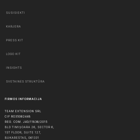
SUSISIEKTI
KARJERA
PRESS KIT
LOGO KIT
INSIGHTS
SVETAINĖS STRUKTŪRA
FIRMOS INFORMACIJA
TEAM EXTENSION SRL
CIF RO35062448
REG. COM. J40/11836/2015
BLD TIMIȘOARA 26, SECTOR 6,
1ST FLOOR, SUITE 127,
BUKAREŠTAS
,
061331