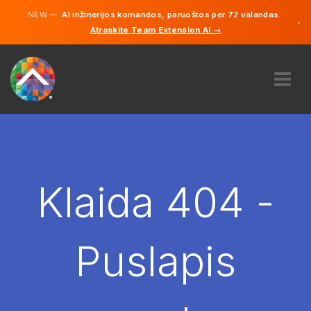
NEW —
AI inžinerijos komandos, paruoštos per 72 valandas.
×
Atraskite Team Extension AI →
Lietuvių
Vokiečių
Anglų
APIE MUS
EKSPERTIZĖ
KAIP TAI VEIKIA?
KARJERA
Klaida 404 -
SAMDYTI
LIETUVA
Puslapis
LT
PRADĖTI