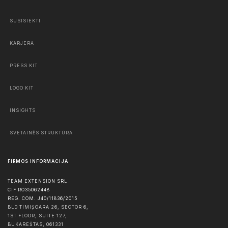
SUSISIEKTI
KARJERA
PRESS KIT
LOGO KIT
INSIGHTS
SVETAINĖS STRUKTŪRA
FIRMOS INFORMACIJA
TEAM EXTENSION SRL
CIF RO35062448
REG. COM. J40/11836/2015
BLD TIMIȘOARA 26, SECTOR 6,
1ST FLOOR, SUITE 127,
BUKAREŠTAS
,
061331