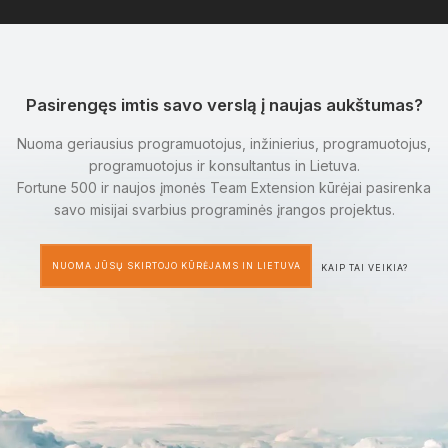
Pasirengęs imtis savo verslą į naujas aukštumas?
Nuoma geriausius programuotojus, inžinierius, programuotojus,
programuotojus ir konsultantus in Lietuva.
Fortune 500 ir naujos įmonės Team Extension kūrėjai pasirenka
savo misijai svarbius programinės įrangos projektus.
NUOMA JŪSŲ SKIRTOJO KŪRĖJAMS IN LIETUVA
KAIP TAI VEIKIA?