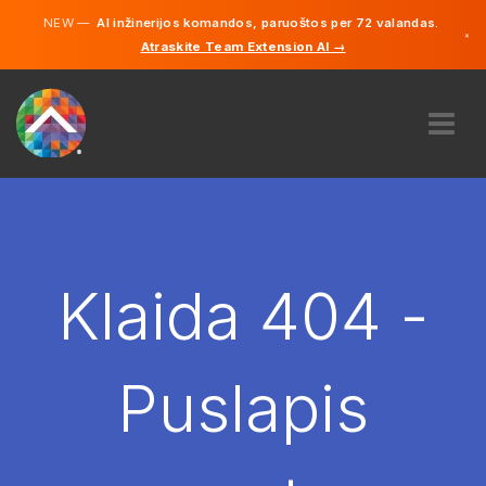
NEW —
AI inžinerijos komandos, paruoštos per 72 valandas.
×
Atraskite Team Extension AI →
Lietuvių
Vokiečių
Anglų
APIE MUS
EKSPERTIZĖ
KAIP TAI VEIKIA?
KARJERA
Klaida 404 -
SAMDYTI
LIETUVA
Puslapis
LT
PRADĖTI