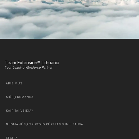
Team Extension® Lithuania
Your Leading Workforce Partner
APIE MUS
MŪSŲ KOMANDA
KAIP TAI VEIKIA?
NUOMA JŪSŲ SKIRTOJO KŪRĖJAMS IN LIETUVA
KLAIDA