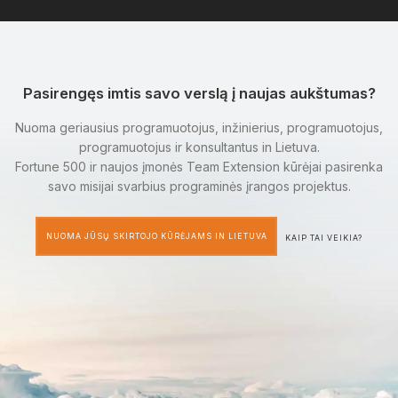
Pasirengęs imtis savo verslą į naujas aukštumas?
Nuoma geriausius programuotojus, inžinierius, programuotojus,
programuotojus ir konsultantus in Lietuva.
Fortune 500 ir naujos įmonės Team Extension kūrėjai pasirenka
savo misijai svarbius programinės įrangos projektus.
NUOMA JŪSŲ SKIRTOJO KŪRĖJAMS IN LIETUVA
KAIP TAI VEIKIA?