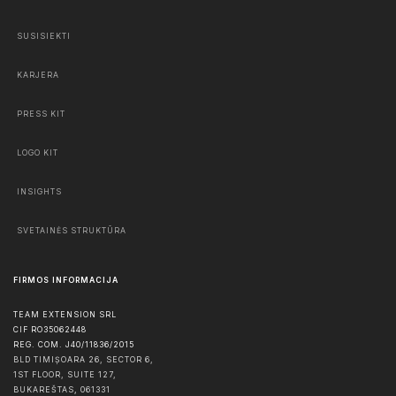
SUSISIEKTI
KARJERA
PRESS KIT
LOGO KIT
INSIGHTS
SVETAINĖS STRUKTŪRA
FIRMOS INFORMACIJA
TEAM EXTENSION SRL
CIF RO35062448
REG. COM. J40/11836/2015
BLD TIMIȘOARA 26, SECTOR 6,
1ST FLOOR, SUITE 127,
BUKAREŠTAS
,
061331