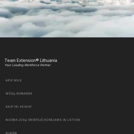
Team Extension® Lithuania
Your Leading Workforce Partner
APIE MUS
MŪSŲ KOMANDA
KAIP TAI VEIKIA?
NUOMA JŪSŲ SKIRTOJO KŪRĖJAMS IN LIETUVA
KLAIDA