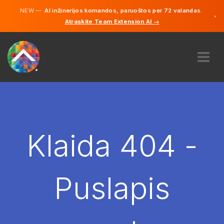
NEW —
AI inžinerijos komandos, paruoštos per 72 valandas.
×
Atraskite Team Extension AI →
Lietuvių
Vokiečių
Anglų
APIE MUS
EKSPERTIZĖ
KAIP TAI VEIKIA?
KARJERA
Klaida 404 -
SAMDYTI
LIETUVA
Puslapis
LT
PRADĖTI