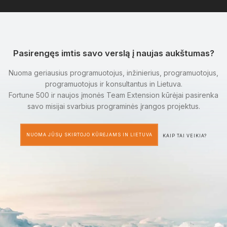
Pasirengęs imtis savo verslą į naujas aukštumas?
Nuoma geriausius programuotojus, inžinierius, programuotojus,
programuotojus ir konsultantus in Lietuva.
Fortune 500 ir naujos įmonės Team Extension kūrėjai pasirenka
savo misijai svarbius programinės įrangos projektus.
NUOMA JŪSŲ SKIRTOJO KŪRĖJAMS IN LIETUVA
KAIP TAI VEIKIA?