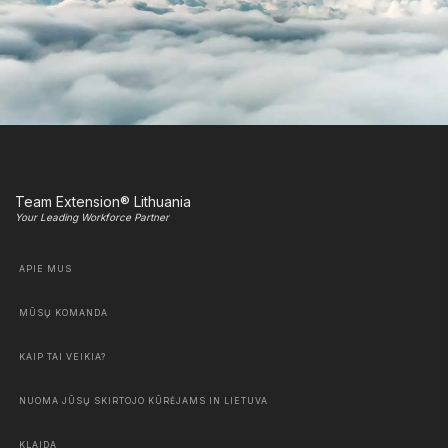
Team Extension® Lithuania
Your Leading Workforce Partner
APIE MUS
MŪSŲ KOMANDA
KAIP TAI VEIKIA?
NUOMA JŪSŲ SKIRTOJO KŪRĖJAMS IN LIETUVA
KLAIDA