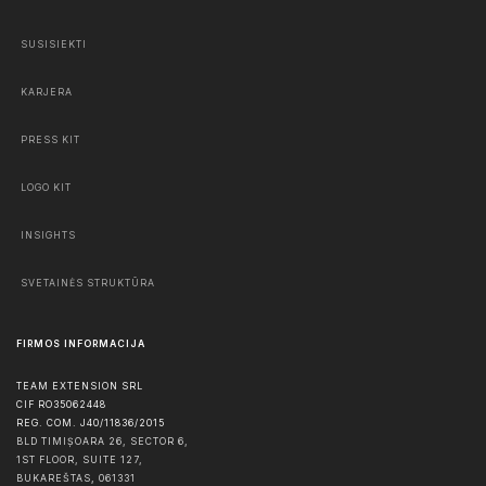
SUSISIEKTI
KARJERA
PRESS KIT
LOGO KIT
INSIGHTS
SVETAINĖS STRUKTŪRA
FIRMOS INFORMACIJA
TEAM EXTENSION SRL
CIF RO35062448
REG. COM. J40/11836/2015
BLD TIMIȘOARA 26, SECTOR 6,
1ST FLOOR, SUITE 127,
BUKAREŠTAS
,
061331