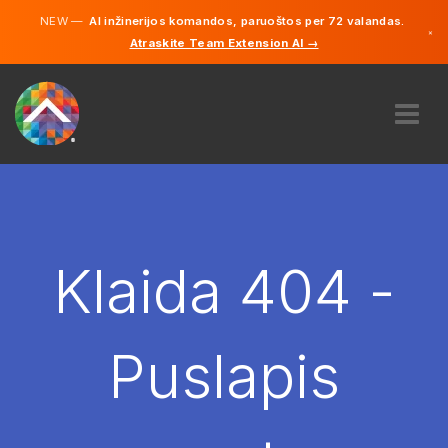
NEW —
AI inžinerijos komandos, paruoštos per 72 valandas.
×
Atraskite Team Extension AI →
Lietuvių
Vokiečių
Anglų
APIE MUS
EKSPERTIZĖ
KAIP TAI VEIKIA?
KARJERA
Klaida 404 -
SAMDYTI
LIETUVA
Puslapis
LT
PRADĖTI