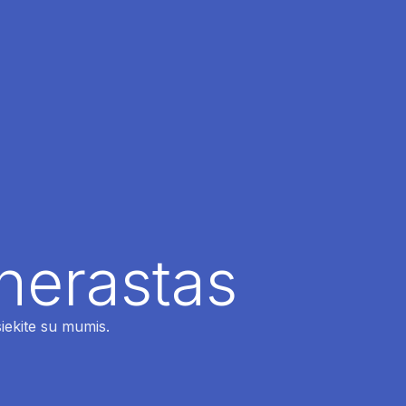
 nerastas
siekite su mumis.