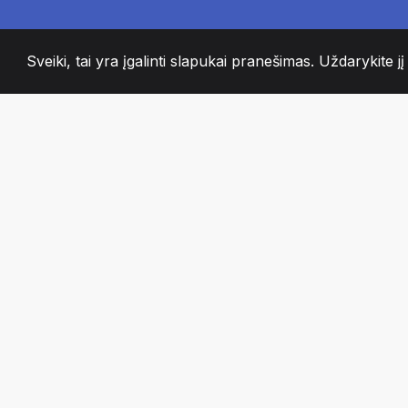
Sveiki, tai yra įgalinti slapukai pranešimas. Uždarykite jį
2008
+
ESTABLISHED
AISTRINGI KOMA