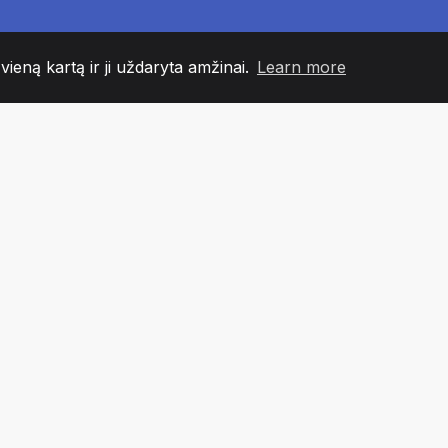
 vieną kartą ir ji uždaryta amžinai.
Learn more
60
+36
7
NDOS NARIAI
COUNTRIES
BIURA