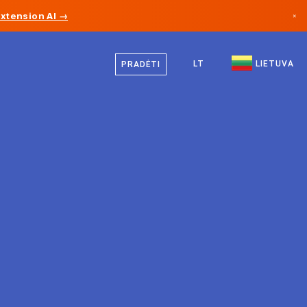
Extension AI →
×
Lietuvių
Kanada
Vokiečių
LT
LIETUVA
PRADĖTI
Vokietija
Anglų
Lichtenšteinas
Norvegija
Japonija
Bulgarija
Kroatija
Lietuva
Juodkalnija