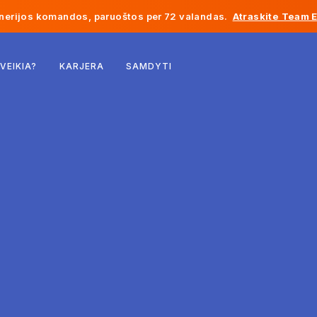
inerijos komandos, paruoštos per 72 valandas.
Atraskite Team 
Belgija
 VEIKIA?
KARJERA
SAMDYTI
Prancūzija
Airija
Nyderlandai
Šveicarija
Jungtinės Valstijos
Bosnija ir Hercegovina
Estija
Latvija
Moldova