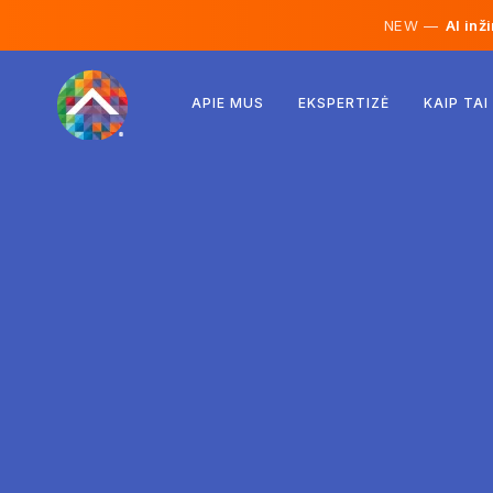
NEW —
AI inž
Austrija
APIE MUS
EKSPERTIZĖ
KAIP TAI
Suomija
Islandija
Liuksemburgas
Švedija
Jungtinė Karalystė
Albanija
Čekija
Vengrija
Šiaurės Makedonija