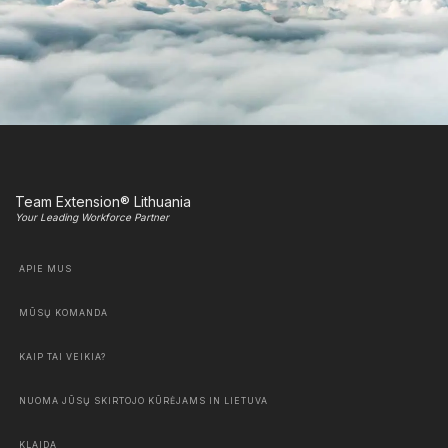
Team Extension® Lithuania
Your Leading Workforce Partner
APIE MUS
MŪSŲ KOMANDA
KAIP TAI VEIKIA?
NUOMA JŪSŲ SKIRTOJO KŪRĖJAMS IN LIETUVA
KLAIDA