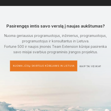
Pasirengęs imtis savo verslą į naujas aukštumas?
Nuoma geriausius programuotojus, inžinierius, programuotojus,
programuotojus ir konsultantus in Lietuva.
Fortune 500 ir naujos įmonės Team Extension kūrėjai pasirenka
savo misijai svarbius programinės įrangos projektus.
NUOMA JŪSŲ SKIRTOJO KŪRĖJAMS IN LIETUVA
KAIP TAI VEIKIA?