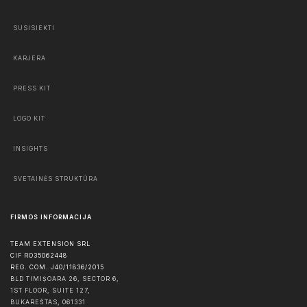
SUSISIEKTI
KARJERA
PRESS KIT
LOGO KIT
INSIGHTS
SVETAINĖS STRUKTŪRA
FIRMOS INFORMACIJA
TEAM EXTENSION SRL
CIF RO35062448
REG. COM. J40/11836/2015
BLD TIMIȘOARA 26, SECTOR 6,
1ST FLOOR, SUITE 127,
BUKAREŠTAS
,
061331