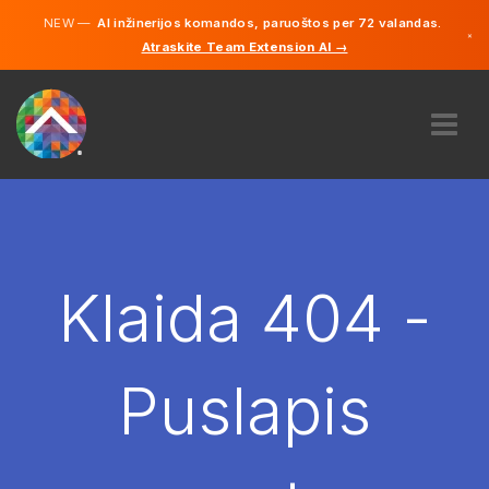
NEW —
AI inžinerijos komandos, paruoštos per 72 valandas.
×
Atraskite Team Extension AI →
Lietuvių
Vokiečių
Anglų
APIE MUS
EKSPERTIZĖ
KAIP TAI VEIKIA?
KARJERA
Klaida 404 -
SAMDYTI
LIETUVA
Puslapis
LT
PRADĖTI