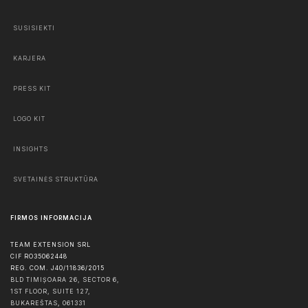
SUSISIEKTI
KARJERA
PRESS KIT
LOGO KIT
INSIGHTS
SVETAINĖS STRUKTŪRA
FIRMOS INFORMACIJA
TEAM EXTENSION SRL
CIF RO35062448
REG. COM. J40/11836/2015
BLD TIMIȘOARA 26, SECTOR 6,
1ST FLOOR, SUITE 127,
BUKAREŠTAS
,
061331