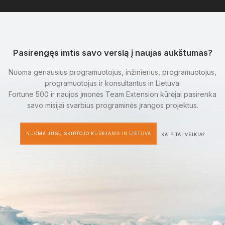
Pasirengęs imtis savo verslą į naujas aukštumas?
Nuoma geriausius programuotojus, inžinierius, programuotojus,
programuotojus ir konsultantus in Lietuva.
Fortune 500 ir naujos įmonės Team Extension kūrėjai pasirenka
savo misijai svarbius programinės įrangos projektus.
NUOMA JŪSŲ SKIRTOJO KŪRĖJAMS IN LIETUVA
KAIP TAI VEIKIA?