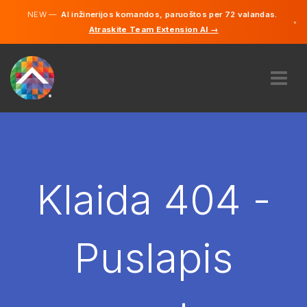
NEW —
AI inžinerijos komandos, paruoštos per 72 valandas.
×
Atraskite Team Extension AI →
Lietuvių
Vokiečių
Anglų
APIE MUS
EKSPERTIZĖ
KAIP TAI VEIKIA?
KARJERA
Klaida 404 -
SAMDYTI
LIETUVA
Puslapis
LT
PRADĖTI