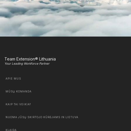
Team Extension® Lithuania
Your Leading Workforce Partner
APIE MUS
MŪSŲ KOMANDA
KAIP TAI VEIKIA?
NUOMA JŪSŲ SKIRTOJO KŪRĖJAMS IN LIETUVA
KLAIDA