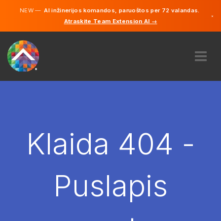
NEW —
AI inžinerijos komandos, paruoštos per 72 valandas.
×
Atraskite Team Extension AI →
Lietuvių
Vokiečių
Anglų
APIE MUS
EKSPERTIZĖ
KAIP TAI VEIKIA?
KARJERA
Klaida 404 -
SAMDYTI
LIETUVA
Puslapis
LT
PRADĖTI