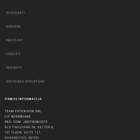
SUSISIEKTI
KARJERA
PRESS KIT
LOGO KIT
INSIGHTS
SVETAINĖS STRUKTŪRA
FIRMOS INFORMACIJA
TEAM EXTENSION SRL
CIF RO35062448
REG. COM. J40/11836/2015
BLD TIMIȘOARA 26, SECTOR 6,
1ST FLOOR, SUITE 127,
BUKAREŠTAS
,
061331