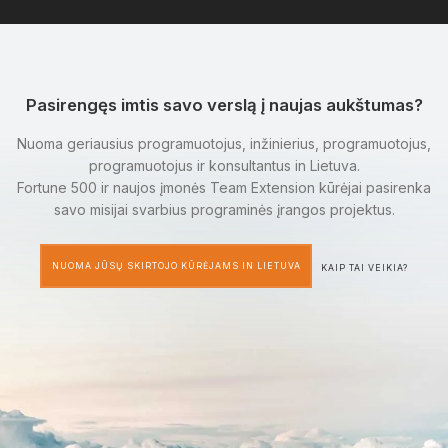
Pasirengęs imtis savo verslą į naujas aukštumas?
Nuoma geriausius programuotojus, inžinierius, programuotojus,
programuotojus ir konsultantus in Lietuva.
Fortune 500 ir naujos įmonės Team Extension kūrėjai pasirenka
savo misijai svarbius programinės įrangos projektus.
NUOMA JŪSŲ SKIRTOJO KŪRĖJAMS IN LIETUVA
KAIP TAI VEIKIA?