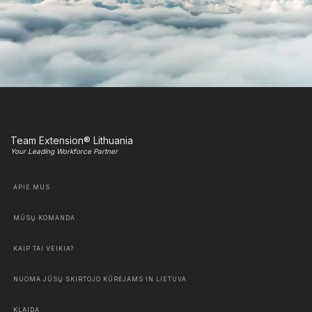
Team Extension® Lithuania
Your Leading Workforce Partner
APIE MUS
MŪSŲ KOMANDA
KAIP TAI VEIKIA?
NUOMA JŪSŲ SKIRTOJO KŪRĖJAMS IN LIETUVA
KLAIDA