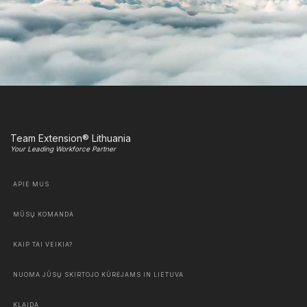
Team Extension® Lithuania
Your Leading Workforce Partner
APIE MUS
MŪSŲ KOMANDA
KAIP TAI VEIKIA?
NUOMA JŪSŲ SKIRTOJO KŪRĖJAMS IN LIETUVA
KLAIDA