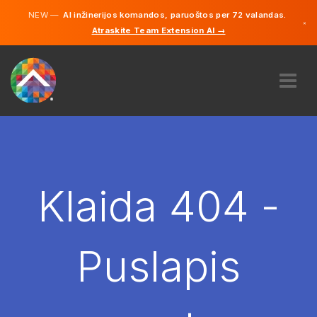
NEW —
AI inžinerijos komandos, paruoštos per 72 valandas.
×
Atraskite Team Extension AI →
Lietuvių
Vokiečių
Anglų
APIE MUS
EKSPERTIZĖ
KAIP TAI VEIKIA?
KARJERA
Klaida 404 -
SAMDYTI
LIETUVA
Puslapis
LT
PRADĖTI