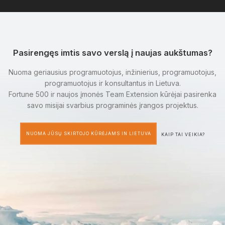
Pasirengęs imtis savo verslą į naujas aukštumas?
Nuoma geriausius programuotojus, inžinierius, programuotojus,
programuotojus ir konsultantus in Lietuva.
Fortune 500 ir naujos įmonės Team Extension kūrėjai pasirenka
savo misijai svarbius programinės įrangos projektus.
NUOMA JŪSŲ SKIRTOJO KŪRĖJAMS IN LIETUVA
KAIP TAI VEIKIA?