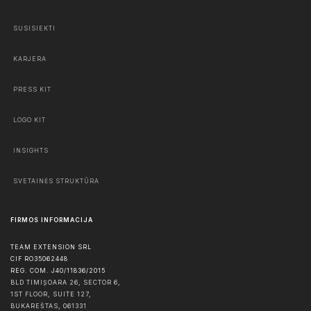
SUSISIEKTI
KARJERA
PRESS KIT
LOGO KIT
INSIGHTS
SVETAINĖS STRUKTŪRA
FIRMOS INFORMACIJA
TEAM EXTENSION SRL
CIF RO35062448
REG. COM. J40/11836/2015
BLD TIMIȘOARA 26, SECTOR 6,
1ST FLOOR, SUITE 127,
BUKAREŠTAS
,
061331