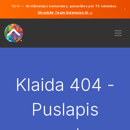
NEW —
AI inžinerijos komandos, paruoštos per 72 valandas.
×
Atraskite Team Extension AI →
Lietuvių
Vokiečių
Anglų
APIE MUS
EKSPERTIZĖ
KAIP TAI VEIKIA?
KARJERA
Klaida 404 -
SAMDYTI
LIETUVA
Puslapis
LT
PRADĖTI