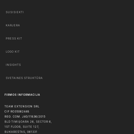
SUSISIEKTI
KARJERA
PRESS KIT
LOGO KIT
INSIGHTS
SVETAINĖS STRUKTŪRA
FIRMOS INFORMACIJA
TEAM EXTENSION SRL
CIF RO35062448
REG. COM. J40/11836/2015
BLD TIMIȘOARA 26, SECTOR 6,
1ST FLOOR, SUITE 127,
BUKAREŠTAS
,
061331