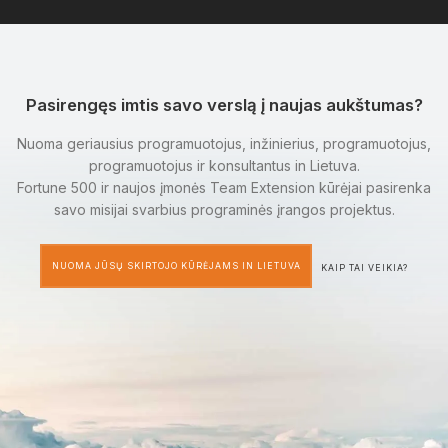
Pasirengęs imtis savo verslą į naujas aukštumas?
Nuoma geriausius programuotojus, inžinierius, programuotojus,
programuotojus ir konsultantus in Lietuva.
Fortune 500 ir naujos įmonės Team Extension kūrėjai pasirenka
savo misijai svarbius programinės įrangos projektus.
NUOMA JŪSŲ SKIRTOJO KŪRĖJAMS IN LIETUVA
KAIP TAI VEIKIA?