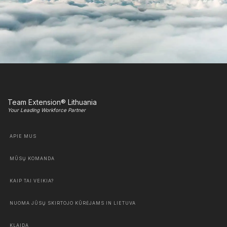
Team Extension® Lithuania
Your Leading Workforce Partner
APIE MUS
MŪSŲ KOMANDA
KAIP TAI VEIKIA?
NUOMA JŪSŲ SKIRTOJO KŪRĖJAMS IN LIETUVA
KLAIDA