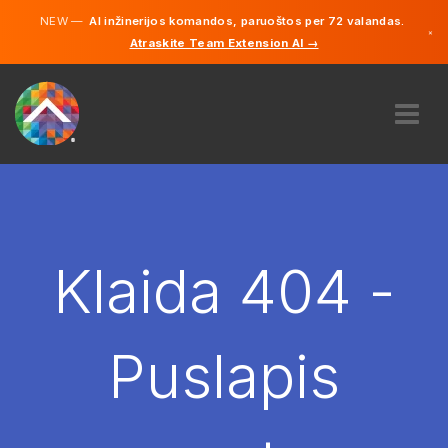
NEW —
AI inžinerijos komandos, paruoštos per 72 valandas.
×
Atraskite Team Extension AI →
Lietuvių
Vokiečių
Anglų
APIE MUS
EKSPERTIZĖ
KAIP TAI VEIKIA?
KARJERA
Klaida 404 -
SAMDYTI
LIETUVA
Puslapis
LT
PRADĖTI