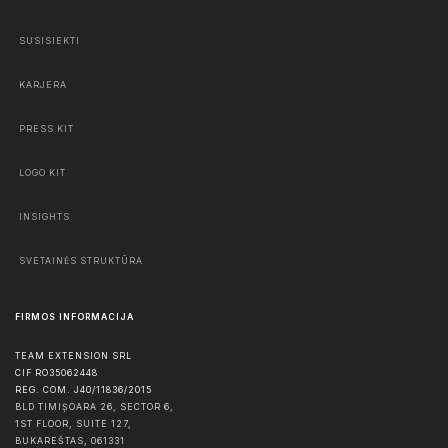
SUSISIEKTI
KARJERA
PRESS KIT
LOGO KIT
INSIGHTS
SVETAINĖS STRUKTŪRA
FIRMOS INFORMACIJA
TEAM EXTENSION SRL
CIF RO35062448
REG. COM. J40/11836/2015
BLD TIMIȘOARA 26, SECTOR 6,
1ST FLOOR, SUITE 127,
BUKAREŠTAS
,
061331