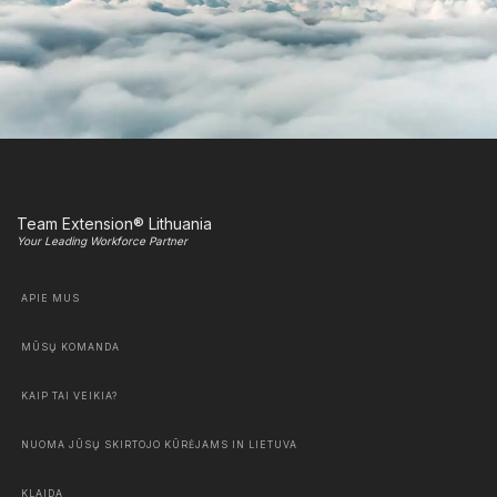
Team Extension® Lithuania
Your Leading Workforce Partner
APIE MUS
MŪSŲ KOMANDA
KAIP TAI VEIKIA?
NUOMA JŪSŲ SKIRTOJO KŪRĖJAMS IN LIETUVA
KLAIDA