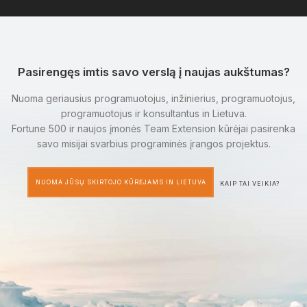
Pasirengęs imtis savo verslą į naujas aukštumas?
Nuoma geriausius programuotojus, inžinierius, programuotojus,
programuotojus ir konsultantus in Lietuva.
Fortune 500 ir naujos įmonės Team Extension kūrėjai pasirenka
savo misijai svarbius programinės įrangos projektus.
NUOMA JŪSŲ SKIRTOJO KŪRĖJAMS IN LIETUVA
KAIP TAI VEIKIA?