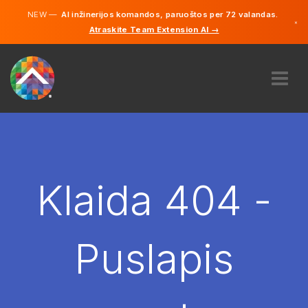
NEW —
AI inžinerijos komandos, paruoštos per 72 valandas.
×
Atraskite Team Extension AI →
Lietuvių
Vokiečių
Anglų
APIE MUS
EKSPERTIZĖ
KAIP TAI VEIKIA?
KARJERA
Klaida 404 -
SAMDYTI
LIETUVA
Puslapis
LT
PRADĖTI