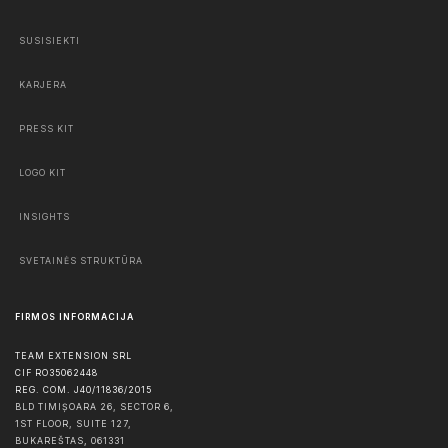
SUSISIEKTI
KARJERA
PRESS KIT
LOGO KIT
INSIGHTS
SVETAINĖS STRUKTŪRA
FIRMOS INFORMACIJA
TEAM EXTENSION SRL
CIF RO35062448
REG. COM. J40/11836/2015
BLD TIMIȘOARA 26, SECTOR 6,
1ST FLOOR, SUITE 127,
BUKAREŠTAS
,
061331