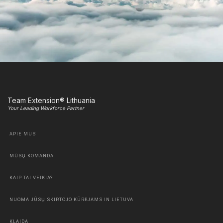
Team Extension® Lithuania
Your Leading Workforce Partner
APIE MUS
MŪSŲ KOMANDA
KAIP TAI VEIKIA?
NUOMA JŪSŲ SKIRTOJO KŪRĖJAMS IN LIETUVA
KLAIDA