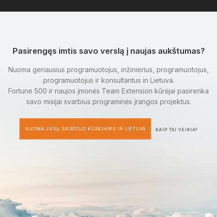
Pasirengęs imtis savo verslą į naujas aukštumas?
Nuoma geriausius programuotojus, inžinierius, programuotojus,
programuotojus ir konsultantus in Lietuva.
Fortune 500 ir naujos įmonės Team Extension kūrėjai pasirenka
savo misijai svarbius programinės įrangos projektus.
NUOMA JŪSŲ SKIRTOJO KŪRĖJAMS IN LIETUVA
KAIP TAI VEIKIA?