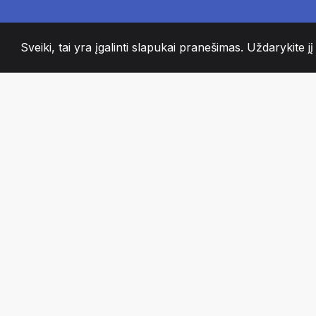
Sveiki, tai yra įgalinti slapukai pranešimas. Uždarykite jį
2008
+
ESTABLISHED
AISTRINGI KOMA