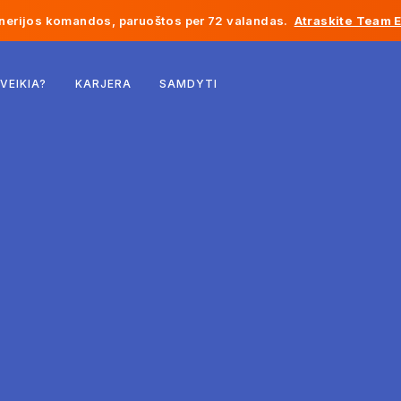
inerijos komandos, paruoštos per 72 valandas.
Atraskite Team 
Belgija
 VEIKIA?
KARJERA
SAMDYTI
Prancūzija
Airija
Nyderlandai
Šveicarija
Jungtinės Valstijos
Bosnija ir Hercegovina
Estija
Latvija
Moldova