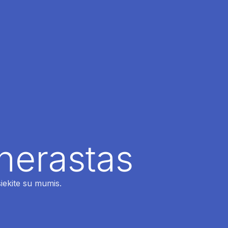
 nerastas
siekite su mumis.