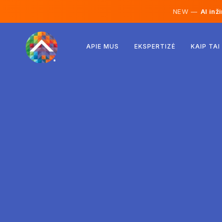
NEW —
AI inž
Austrija
APIE MUS
EKSPERTIZĖ
KAIP TAI
Suomija
Islandija
Liuksemburgas
Švedija
Jungtinė Karalystė
Albanija
Čekija
Vengrija
Šiaurės Makedonija