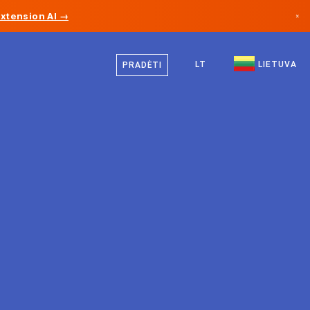
Extension AI →
×
Lietuvių
Kanada
Vokiečių
LT
LIETUVA
PRADĖTI
Vokietija
Anglų
Lichtenšteinas
Norvegija
Japonija
Bulgarija
Kroatija
Lietuva
Juodkalnija