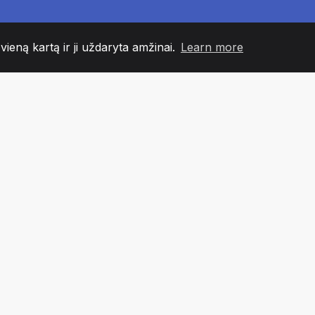
 vieną kartą ir ji uždaryta amžinai.
Learn more
60
+36
7
NDOS NARIAI
COUNTRIES
BIURA