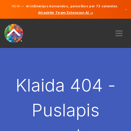
NEW —
AI inžinerijos komandos, paruoštos per 72 valandas.
×
Atraskite Team Extension AI →
Lietuvių
Vokiečių
Anglų
APIE MUS
EKSPERTIZĖ
KAIP TAI VEIKIA?
KARJERA
Klaida 404 -
SAMDYTI
LIETUVA
Puslapis
LT
PRADĖTI