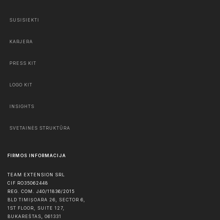
SUSISIEKTI
KARJERA
PRESS KIT
LOGO KIT
INSIGHTS
SVETAINĖS STRUKTŪRA
FIRMOS INFORMACIJA
TEAM EXTENSION SRL
CIF RO35062448
REG. COM. J40/11836/2015
BLD TIMIȘOARA 26, SECTOR 6,
1ST FLOOR, SUITE 127,
BUKAREŠTAS
,
061331