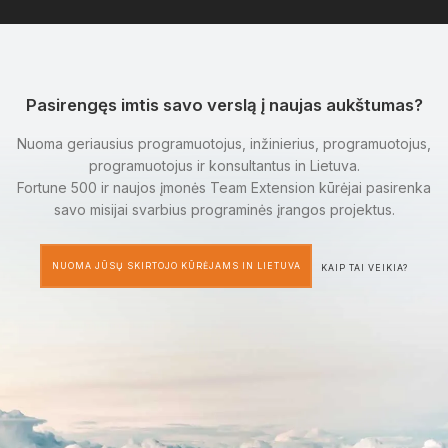
Pasirengęs imtis savo verslą į naujas aukštumas?
Nuoma geriausius programuotojus, inžinierius, programuotojus,
programuotojus ir konsultantus in Lietuva.
Fortune 500 ir naujos įmonės Team Extension kūrėjai pasirenka
savo misijai svarbius programinės įrangos projektus.
NUOMA JŪSŲ SKIRTOJO KŪRĖJAMS IN LIETUVA
KAIP TAI VEIKIA?