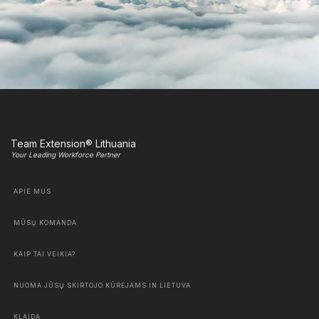
Team Extension® Lithuania
Your Leading Workforce Partner
APIE MUS
MŪSŲ KOMANDA
KAIP TAI VEIKIA?
NUOMA JŪSŲ SKIRTOJO KŪRĖJAMS IN LIETUVA
KLAIDA