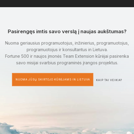
Pasirengęs imtis savo verslą į naujas aukštumas?
Nuoma geriausius programuotojus, inžinierius, programuotojus,
programuotojus ir konsultantus in Lietuva.
Fortune 500 ir naujos įmonės Team Extension kūrėjai pasirenka
savo misijai svarbius programinės įrangos projektus.
NUOMA JŪSŲ SKIRTOJO KŪRĖJAMS IN LIETUVA
KAIP TAI VEIKIA?