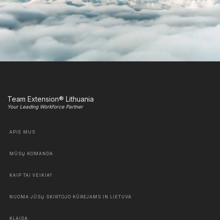
Team Extension® Lithuania
Your Leading Workforce Partner
APIE MUS
MŪSŲ KOMANDA
KAIP TAI VEIKIA?
NUOMA JŪSŲ SKIRTOJO KŪRĖJAMS IN LIETUVA
KLAIDA