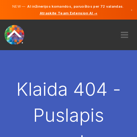
NEW —
AI inžinerijos komandos, paruoštos per 72 valandas.
×
Atraskite Team Extension AI →
Lietuvių
Vokiečių
Anglų
APIE MUS
EKSPERTIZĖ
KAIP TAI VEIKIA?
KARJERA
Klaida 404 -
SAMDYTI
LIETUVA
Puslapis
LT
PRADĖTI