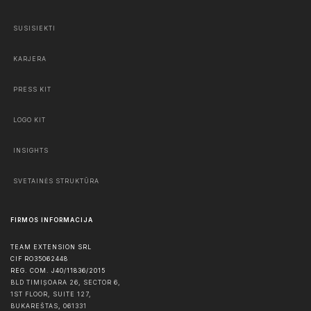
SUSISIEKTI
KARJERA
PRESS KIT
LOGO KIT
INSIGHTS
SVETAINĖS STRUKTŪRA
FIRMOS INFORMACIJA
TEAM EXTENSION SRL
CIF RO35062448
REG. COM. J40/11836/2015
BLD TIMIȘOARA 26, SECTOR 6,
1ST FLOOR, SUITE 127,
BUKAREŠTAS
,
061331