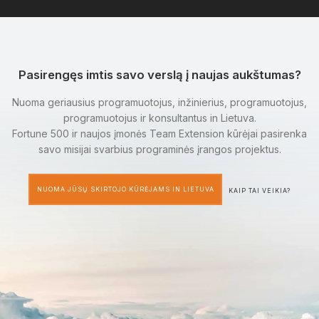
Pasirengęs imtis savo verslą į naujas aukštumas?
Nuoma geriausius programuotojus, inžinierius, programuotojus,
programuotojus ir konsultantus in Lietuva.
Fortune 500 ir naujos įmonės Team Extension kūrėjai pasirenka
savo misijai svarbius programinės įrangos projektus.
NUOMA JŪSŲ SKIRTOJO KŪRĖJAMS IN LIETUVA
KAIP TAI VEIKIA?