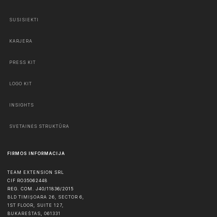
SUSISIEKTI
KARJERA
PRESS KIT
LOGO KIT
INSIGHTS
SVETAINĖS STRUKTŪRA
FIRMOS INFORMACIJA
TEAM EXTENSION SRL
CIF RO35062448
REG. COM. J40/11836/2015
BLD TIMIȘOARA 26, SECTOR 6,
1ST FLOOR, SUITE 127,
BUKAREŠTAS
,
061331