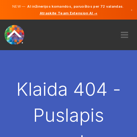
NEW —
AI inžinerijos komandos, paruoštos per 72 valandas.
×
Atraskite Team Extension AI →
Lietuvių
Vokiečių
Anglų
APIE MUS
EKSPERTIZĖ
KAIP TAI VEIKIA?
KARJERA
Klaida 404 -
SAMDYTI
LIETUVA
Puslapis
LT
PRADĖTI