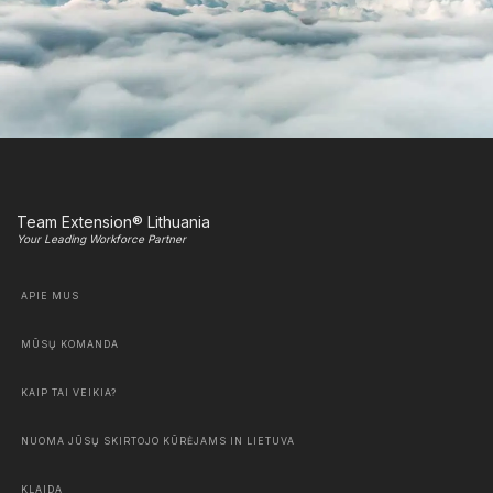
Team Extension® Lithuania
Your Leading Workforce Partner
APIE MUS
MŪSŲ KOMANDA
KAIP TAI VEIKIA?
NUOMA JŪSŲ SKIRTOJO KŪRĖJAMS IN LIETUVA
KLAIDA