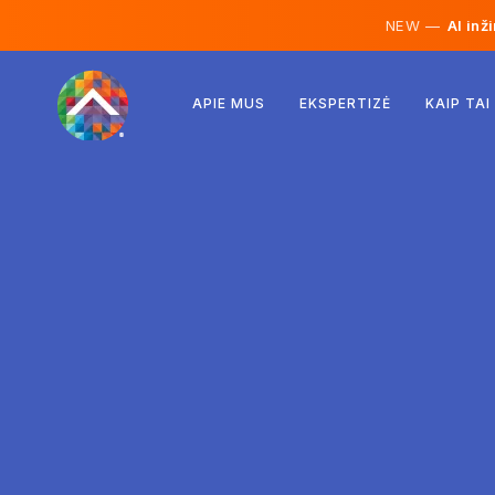
NEW —
AI inž
Austrija
APIE MUS
EKSPERTIZĖ
KAIP TAI
Suomija
Islandija
Liuksemburgas
Švedija
Jungtinė Karalystė
Albanija
Čekija
Vengrija
Šiaurės Makedonija