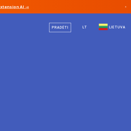
Extension AI →
×
Lietuvių
Kanada
Vokiečių
LT
LIETUVA
PRADĖTI
Vokietija
Anglų
Lichtenšteinas
Norvegija
Japonija
Bulgarija
Kroatija
Lietuva
Juodkalnija