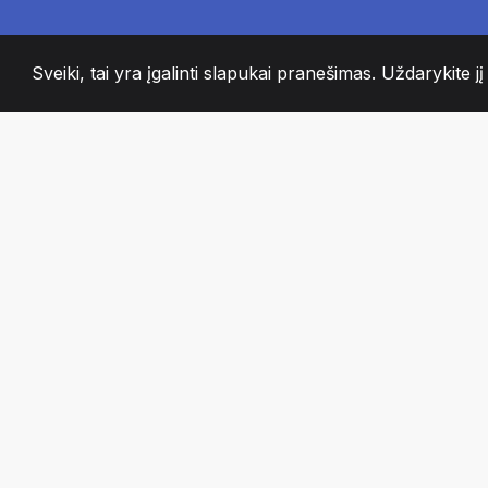
Sveiki, tai yra įgalinti slapukai pranešimas. Uždarykite jį
2008
+
ESTABLISHED
AISTRINGI KOMA