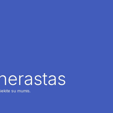
 nerastas
siekite su mumis.