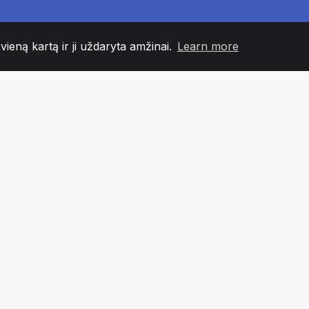
 vieną kartą ir ji uždaryta amžinai.
Learn more
60
+36
7
NDOS NARIAI
COUNTRIES
BIURA