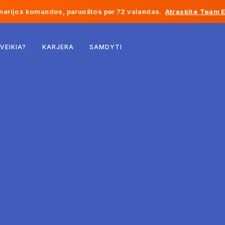
inerijos komandos, paruoštos per 72 valandas.
Atraskite Team 
Belgija
 VEIKIA?
KARJERA
SAMDYTI
Prancūzija
Airija
Nyderlandai
Šveicarija
Jungtinės Valstijos
Bosnija ir Hercegovina
Estija
Latvija
Moldova