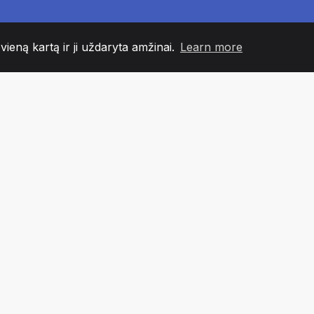
 vieną kartą ir ji uždaryta amžinai.
Learn more
60
+36
7
NDOS NARIAI
COUNTRIES
BIURA