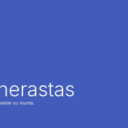
 nerastas
siekite su mumis.