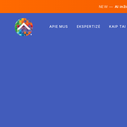
NEW —
AI inž
Austrija
APIE MUS
EKSPERTIZĖ
KAIP TAI
Suomija
Islandija
Liuksemburgas
Švedija
Jungtinė Karalystė
Albanija
Čekija
Vengrija
Šiaurės Makedonija