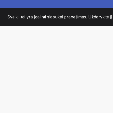
Sveiki, tai yra įgalinti slapukai pranešimas. Uždarykite jį
2008
+
ESTABLISHED
AISTRINGI KOMA