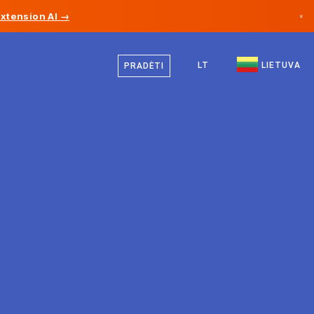
Extension AI →
×
Lietuvių
Kanada
Vokiečių
LT
LIETUVA
PRADĖTI
Vokietija
Anglų
Lichtenšteinas
Norvegija
Japonija
Bulgarija
Kroatija
Lietuva
Juodkalnija