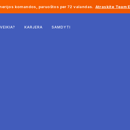
inerijos komandos, paruoštos per 72 valandas.
Atraskite Team 
Belgija
 VEIKIA?
KARJERA
SAMDYTI
Prancūzija
Airija
Nyderlandai
Šveicarija
Jungtinės Valstijos
Bosnija ir Hercegovina
Estija
Latvija
Moldova