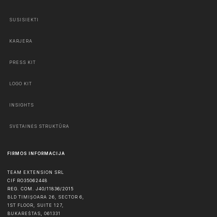
SUSISIEKTI
KARJERA
PRESS KIT
LOGO KIT
INSIGHTS
SVETAINĖS STRUKTŪRA
FIRMOS INFORMACIJA
TEAM EXTENSION SRL
CIF RO35062448
REG. COM. J40/11836/2015
BLD TIMIȘOARA 26, SECTOR 6,
1ST FLOOR, SUITE 127,
BUKAREŠTAS
,
061331