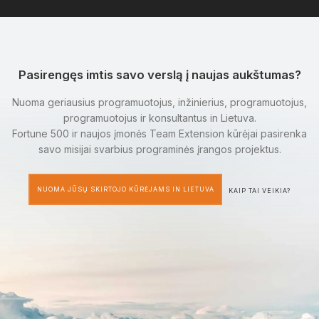
Pasirengęs imtis savo verslą į naujas aukštumas?
Nuoma geriausius programuotojus, inžinierius, programuotojus,
programuotojus ir konsultantus in Lietuva.
Fortune 500 ir naujos įmonės Team Extension kūrėjai pasirenka
savo misijai svarbius programinės įrangos projektus.
NUOMA JŪSŲ SKIRTOJO KŪRĖJAMS IN LIETUVA
KAIP TAI VEIKIA?