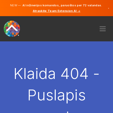
NEW —
AI inžinerijos komandos, paruoštos per 72 valandas.
×
Atraskite Team Extension AI →
Lietuvių
Vokiečių
Anglų
APIE MUS
EKSPERTIZĖ
KAIP TAI VEIKIA?
KARJERA
Klaida 404 -
SAMDYTI
LIETUVA
Puslapis
LT
PRADĖTI