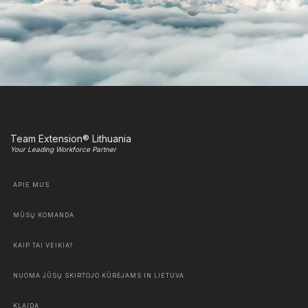
Team Extension® Lithuania
Your Leading Workforce Partner
APIE MUS
MŪSŲ KOMANDA
KAIP TAI VEIKIA?
NUOMA JŪSŲ SKIRTOJO KŪRĖJAMS IN LIETUVA
KLAIDA