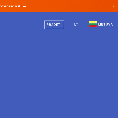
Extension AI →
×
Lietuvių
Kanada
Vokiečių
LT
LIETUVA
PRADĖTI
Vokietija
Anglų
Lichtenšteinas
Norvegija
Japonija
Bulgarija
Kroatija
Lietuva
Juodkalnija