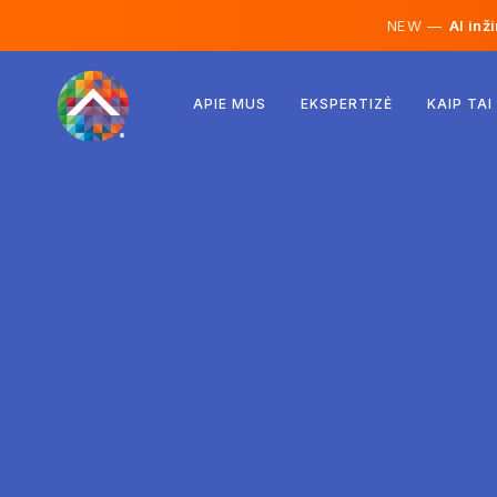
NEW —
AI inž
Austrija
APIE MUS
EKSPERTIZĖ
KAIP TAI
Suomija
Islandija
Liuksemburgas
Švedija
Jungtinė Karalystė
Albanija
Čekija
Vengrija
Šiaurės Makedonija