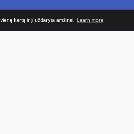
 vieną kartą ir ji uždaryta amžinai.
Learn more
60
+36
7
NDOS NARIAI
COUNTRIES
BIURA