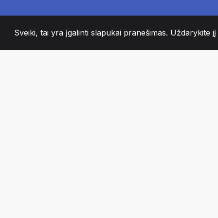
Sveiki, tai yra įgalinti slapukai pranešimas. Uždarykite jį
2008
+
ESTABLISHED
AISTRINGI KOMA