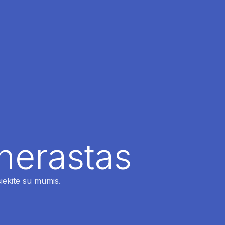
 nerastas
siekite su mumis.