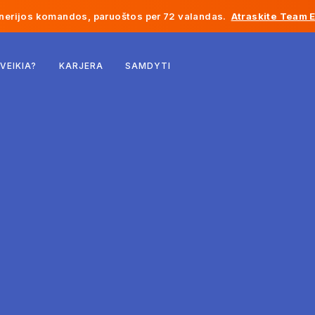
inerijos komandos, paruoštos per 72 valandas.
Atraskite Team 
Belgija
 VEIKIA?
KARJERA
SAMDYTI
Prancūzija
Airija
Nyderlandai
Šveicarija
Jungtinės Valstijos
Bosnija ir Hercegovina
Estija
Latvija
Moldova