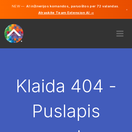
NEW —
AI inžinerijos komandos, paruoštos per 72 valandas.
×
Atraskite Team Extension AI →
Lietuvių
Vokiečių
Anglų
APIE MUS
EKSPERTIZĖ
KAIP TAI VEIKIA?
KARJERA
Klaida 404 -
SAMDYTI
LIETUVA
Puslapis
LT
PRADĖTI