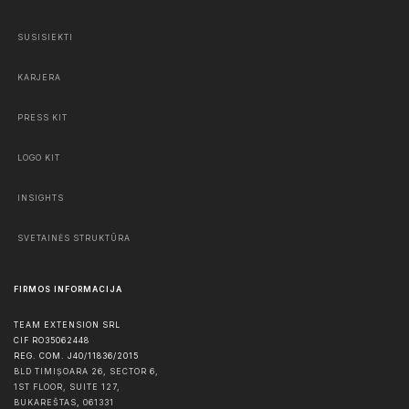
SUSISIEKTI
KARJERA
PRESS KIT
LOGO KIT
INSIGHTS
SVETAINĖS STRUKTŪRA
FIRMOS INFORMACIJA
TEAM EXTENSION SRL
CIF RO35062448
REG. COM. J40/11836/2015
BLD TIMIȘOARA 26, SECTOR 6,
1ST FLOOR, SUITE 127,
BUKAREŠTAS
,
061331