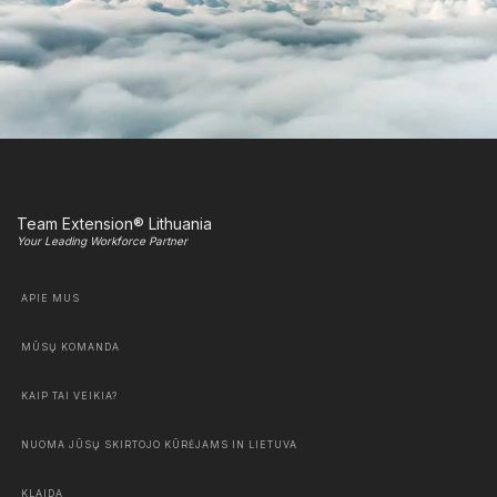
Team Extension® Lithuania
Your Leading Workforce Partner
APIE MUS
MŪSŲ KOMANDA
KAIP TAI VEIKIA?
NUOMA JŪSŲ SKIRTOJO KŪRĖJAMS IN LIETUVA
KLAIDA