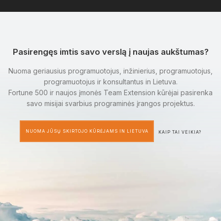
Pasirengęs imtis savo verslą į naujas aukštumas?
Nuoma geriausius programuotojus, inžinierius, programuotojus,
programuotojus ir konsultantus in Lietuva.
Fortune 500 ir naujos įmonės Team Extension kūrėjai pasirenka
savo misijai svarbius programinės įrangos projektus.
NUOMA JŪSŲ SKIRTOJO KŪRĖJAMS IN LIETUVA
KAIP TAI VEIKIA?