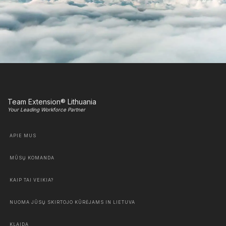
Team Extension® Lithuania
Your Leading Workforce Partner
APIE MUS
MŪSŲ KOMANDA
KAIP TAI VEIKIA?
NUOMA JŪSŲ SKIRTOJO KŪRĖJAMS IN LIETUVA
KLAIDA