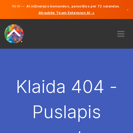
NEW —
AI inžinerijos komandos, paruoštos per 72 valandas.
×
Atraskite Team Extension AI →
Lietuvių
Vokiečių
Anglų
APIE MUS
EKSPERTIZĖ
KAIP TAI VEIKIA?
KARJERA
Klaida 404 -
SAMDYTI
LIETUVA
Puslapis
LT
PRADĖTI