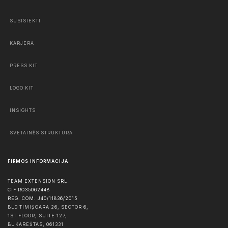
SUSISIEKTI
KARJERA
PRESS KIT
LOGO KIT
INSIGHTS
SVETAINĖS STRUKTŪRA
FIRMOS INFORMACIJA
TEAM EXTENSION SRL
CIF RO35062448
REG. COM. J40/11836/2015
BLD TIMIȘOARA 26, SECTOR 6,
1ST FLOOR, SUITE 127,
BUKAREŠTAS
,
061331