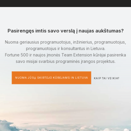
Pasirengęs imtis savo verslą į naujas aukštumas?
Nuoma geriausius programuotojus, inžinierius, programuotojus,
programuotojus ir konsultantus in Lietuva.
Fortune 500 ir naujos įmonės Team Extension kūrėjai pasirenka
savo misijai svarbius programinės įrangos projektus.
NUOMA JŪSŲ SKIRTOJO KŪRĖJAMS IN LIETUVA
KAIP TAI VEIKIA?