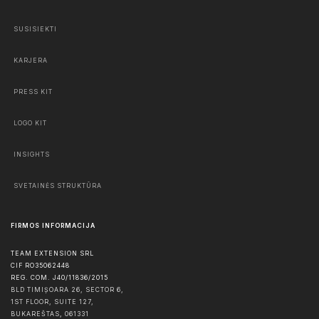
SUSISIEKTI
KARJERA
PRESS KIT
LOGO KIT
INSIGHTS
SVETAINĖS STRUKTŪRA
FIRMOS INFORMACIJA
TEAM EXTENSION SRL
CIF RO35062448
REG. COM. J40/11836/2015
BLD TIMIȘOARA 26, SECTOR 6,
1ST FLOOR, SUITE 127,
BUKAREŠTAS
,
061331