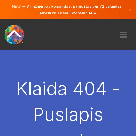
NEW —
AI inžinerijos komandos, paruoštos per 72 valandas.
×
Atraskite Team Extension AI →
Lietuvių
Vokiečių
Anglų
APIE MUS
EKSPERTIZĖ
KAIP TAI VEIKIA?
KARJERA
Klaida 404 -
SAMDYTI
LIETUVA
Puslapis
LT
PRADĖTI