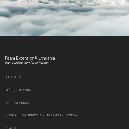
Team Extension® Lithuania
Your Leading Workforce Partner
APIE MUS
MŪSŲ KOMANDA
KAIP TAI VEIKIA?
NUOMA JŪSŲ SKIRTOJO KŪRĖJAMS IN LIETUVA
KLAIDA