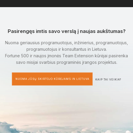
Pasirengęs imtis savo verslą į naujas aukštumas?
Nuoma geriausius programuotojus, inžinierius, programuotojus,
programuotojus ir konsultantus in Lietuva.
Fortune 500 ir naujos įmonės Team Extension kūrėjai pasirenka
savo misijai svarbius programinės įrangos projektus.
NUOMA JŪSŲ SKIRTOJO KŪRĖJAMS IN LIETUVA
KAIP TAI VEIKIA?