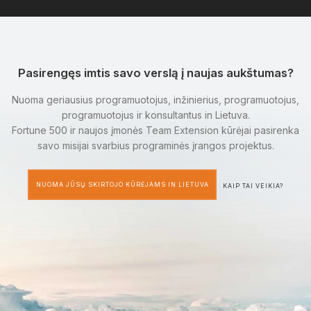
Pasirengęs imtis savo verslą į naujas aukštumas?
Nuoma geriausius programuotojus, inžinierius, programuotojus,
programuotojus ir konsultantus in Lietuva.
Fortune 500 ir naujos įmonės Team Extension kūrėjai pasirenka
savo misijai svarbius programinės įrangos projektus.
NUOMA JŪSŲ SKIRTOJO KŪRĖJAMS IN LIETUVA
KAIP TAI VEIKIA?