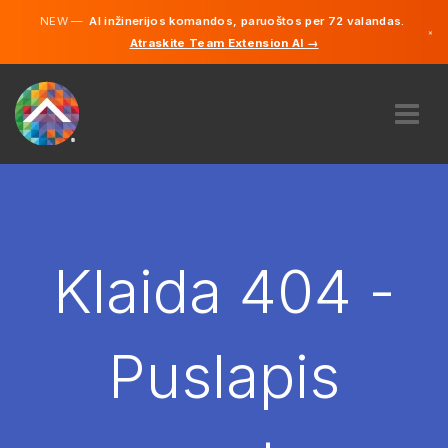
NEW —
AI inžinerijos komandos, paruoštos per 72 valandas.
×
Atraskite Team Extension AI →
Lietuvių
Vokiečių
Anglų
APIE MUS
EKSPERTIZĖ
KAIP TAI VEIKIA?
KARJERA
Klaida 404 -
SAMDYTI
LIETUVA
Puslapis
LT
PRADĖTI