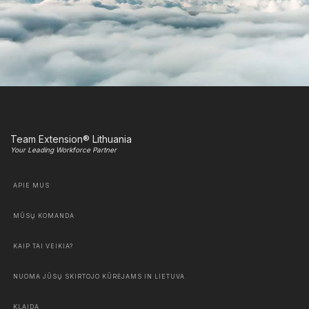
Team Extension® Lithuania
Your Leading Workforce Partner
APIE MUS
MŪSŲ KOMANDA
KAIP TAI VEIKIA?
NUOMA JŪSŲ SKIRTOJO KŪRĖJAMS IN LIETUVA
KLAIDA