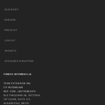
SUSISIEKTI
KARJERA
PRESS KIT
LOGO KIT
INSIGHTS
SVETAINĖS STRUKTŪRA
FIRMOS INFORMACIJA
TEAM EXTENSION SRL
CIF RO35062448
REG. COM. J40/11836/2015
BLD TIMIȘOARA 26, SECTOR 6,
1ST FLOOR, SUITE 127,
BUKAREŠTAS
,
061331