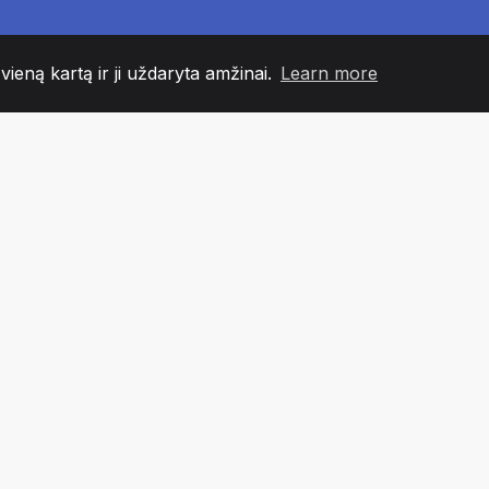
 vieną kartą ir ji uždaryta amžinai.
Learn more
60
+36
7
NDOS NARIAI
COUNTRIES
BIURA