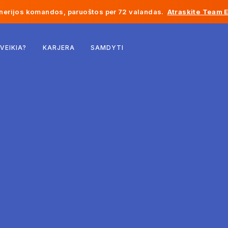
inerijos komandos, paruoštos per 72 valandas.
Atraskite Team 
Belgija
 VEIKIA?
KARJERA
SAMDYTI
Prancūzija
Airija
Nyderlandai
Šveicarija
Jungtinės Valstijos
Bosnija ir Hercegovina
Estija
Latvija
Moldova