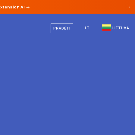
Extension AI →
×
Lietuvių
Kanada
Vokiečių
LT
LIETUVA
PRADĖTI
Vokietija
Anglų
Lichtenšteinas
Norvegija
Japonija
Bulgarija
Kroatija
Lietuva
Juodkalnija