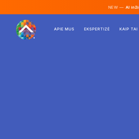
NEW —
AI inž
Austrija
APIE MUS
EKSPERTIZĖ
KAIP TAI
Suomija
Islandija
Liuksemburgas
Švedija
Jungtinė Karalystė
Albanija
Čekija
Vengrija
Šiaurės Makedonija