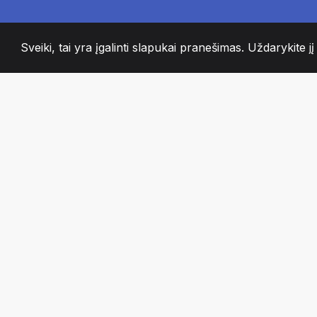
Sveiki, tai yra įgalinti slapukai pranešimas. Uždarykite jį
2008
+
ESTABLISHED
AISTRINGI KOMA