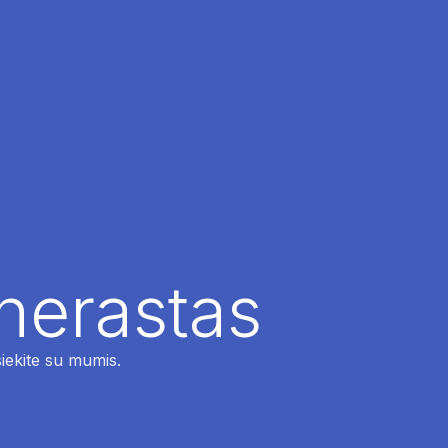
 nerastas
siekite su mumis.