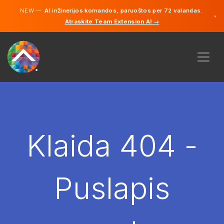
NEW —
AI inžinerijos komandos, paruoštos per 72 valandas.
×
Atraskite Team Extension AI →
Lietuvių
Vokiečių
Anglų
APIE MUS
EKSPERTIZĖ
KAIP TAI VEIKIA?
KARJERA
Klaida 404 -
SAMDYTI
LIETUVA
Puslapis
LT
PRADĖTI