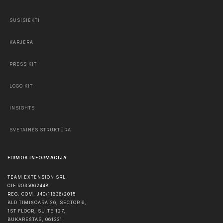
SUSISIEKTI
KARJERA
PRESS KIT
LOGO KIT
INSIGHTS
SVETAINĖS STRUKTŪRA
FIRMOS INFORMACIJA
TEAM EXTENSION SRL
CIF RO35062448
REG. COM. J40/11836/2015
BLD TIMIȘOARA 26, SECTOR 6,
1ST FLOOR, SUITE 127,
BUKAREŠTAS
,
061331