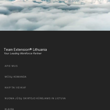
Team Extension® Lithuania
Your Leading Workforce Partner
APIE MUS
MŪSŲ KOMANDA
KAIP TAI VEIKIA?
NUOMA JŪSŲ SKIRTOJO KŪRĖJAMS IN LIETUVA
KLAIDA