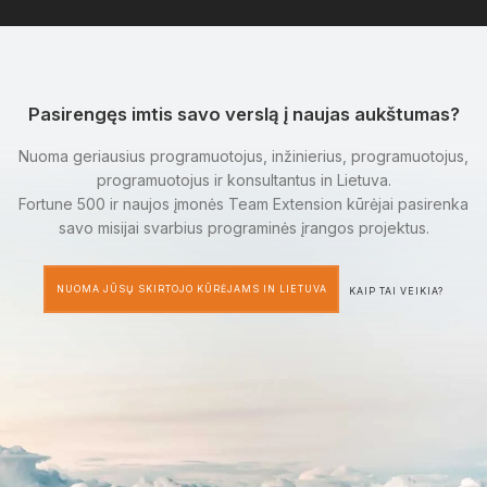
Pasirengęs imtis savo verslą į naujas aukštumas?
Nuoma geriausius programuotojus, inžinierius, programuotojus,
programuotojus ir konsultantus in Lietuva.
Fortune 500 ir naujos įmonės Team Extension kūrėjai pasirenka
savo misijai svarbius programinės įrangos projektus.
NUOMA JŪSŲ SKIRTOJO KŪRĖJAMS IN LIETUVA
KAIP TAI VEIKIA?