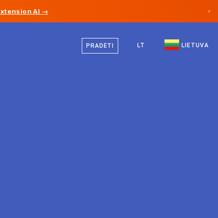
Extension AI →
×
Lietuvių
Kanada
Vokiečių
LT
LIETUVA
PRADĖTI
Vokietija
Anglų
Lichtenšteinas
Norvegija
Japonija
Bulgarija
Kroatija
Lietuva
Juodkalnija