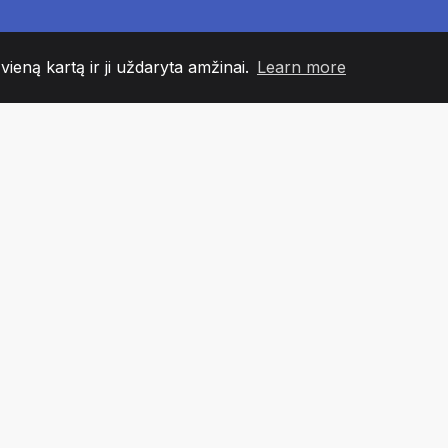
 vieną kartą ir ji uždaryta amžinai.
Learn more
60
+36
7
NDOS NARIAI
COUNTRIES
BIURA