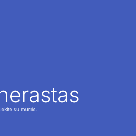
 nerastas
siekite su mumis.