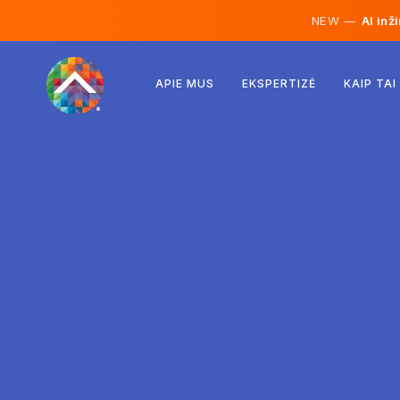
NEW —
AI inž
Austrija
APIE MUS
EKSPERTIZĖ
KAIP TAI
Suomija
Islandija
Liuksemburgas
Švedija
Jungtinė Karalystė
Albanija
Čekija
Vengrija
Šiaurės Makedonija