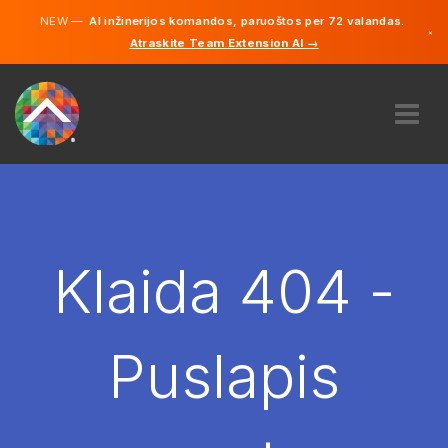
NEW —
AI inžinerijos komandos, paruoštos per 72 valandas.
×
Atraskite Team Extension AI →
Lietuvių
Vokiečių
Anglų
APIE MUS
EKSPERTIZĖ
KAIP TAI VEIKIA?
KARJERA
Klaida 404 -
SAMDYTI
LIETUVA
Puslapis
LT
PRADĖTI