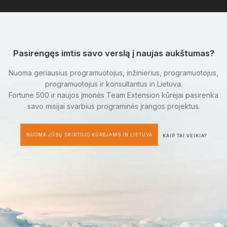
Pasirengęs imtis savo verslą į naujas aukštumas?
Nuoma geriausius programuotojus, inžinierius, programuotojus,
programuotojus ir konsultantus in Lietuva.
Fortune 500 ir naujos įmonės Team Extension kūrėjai pasirenka
savo misijai svarbius programinės įrangos projektus.
NUOMA JŪSŲ SKIRTOJO KŪRĖJAMS IN LIETUVA
KAIP TAI VEIKIA?