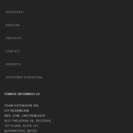
SUSISIEKTI
KARJERA
PRESS KIT
LOGO KIT
INSIGHTS
SVETAINĖS STRUKTŪRA
FIRMOS INFORMACIJA
TEAM EXTENSION SRL
CIF RO35062448
REG. COM. J40/11836/2015
BLD TIMIȘOARA 26, SECTOR 6,
1ST FLOOR, SUITE 127,
BUKAREŠTAS
,
061331