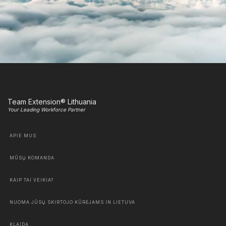
Team Extension® Lithuania
Your Leading Workforce Partner
APIE MUS
MŪSŲ KOMANDA
KAIP TAI VEIKIA?
NUOMA JŪSŲ SKIRTOJO KŪRĖJAMS IN LIETUVA
KLAIDA