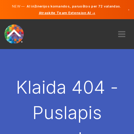
NEW —
AI inžinerijos komandos, paruoštos per 72 valandas.
×
Atraskite Team Extension AI →
Lietuvių
Vokiečių
Anglų
APIE MUS
EKSPERTIZĖ
KAIP TAI VEIKIA?
KARJERA
Klaida 404 -
SAMDYTI
LIETUVA
Puslapis
LT
PRADĖTI