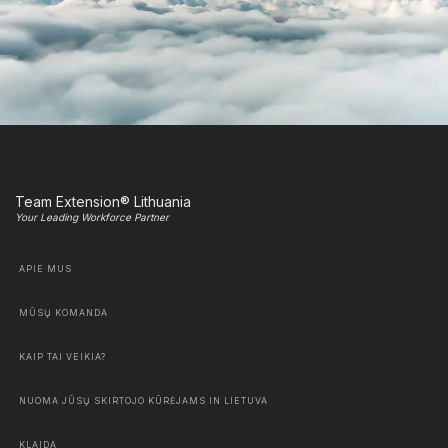
Team Extension® Lithuania
Your Leading Workforce Partner
APIE MUS
MŪSŲ KOMANDA
KAIP TAI VEIKIA?
NUOMA JŪSŲ SKIRTOJO KŪRĖJAMS IN LIETUVA
KLAIDA