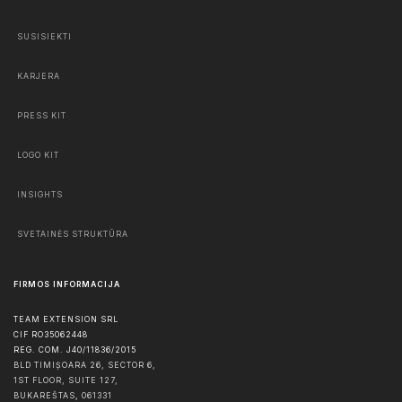
SUSISIEKTI
KARJERA
PRESS KIT
LOGO KIT
INSIGHTS
SVETAINĖS STRUKTŪRA
FIRMOS INFORMACIJA
TEAM EXTENSION SRL
CIF RO35062448
REG. COM. J40/11836/2015
BLD TIMIȘOARA 26, SECTOR 6,
1ST FLOOR, SUITE 127,
BUKAREŠTAS
,
061331