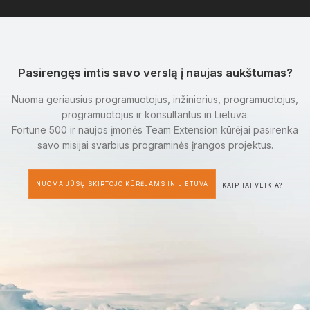
Pasirengęs imtis savo verslą į naujas aukštumas?
Nuoma geriausius programuotojus, inžinierius, programuotojus,
programuotojus ir konsultantus in Lietuva.
Fortune 500 ir naujos įmonės Team Extension kūrėjai pasirenka
savo misijai svarbius programinės įrangos projektus.
NUOMA JŪSŲ SKIRTOJO KŪRĖJAMS IN LIETUVA
KAIP TAI VEIKIA?