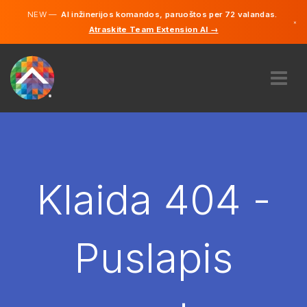
NEW —
AI inžinerijos komandos, paruoštos per 72 valandas.
×
Atraskite Team Extension AI →
Lietuvių
Vokiečių
Anglų
APIE MUS
EKSPERTIZĖ
KAIP TAI VEIKIA?
KARJERA
Klaida 404 -
SAMDYTI
LIETUVA
Puslapis
LT
PRADĖTI