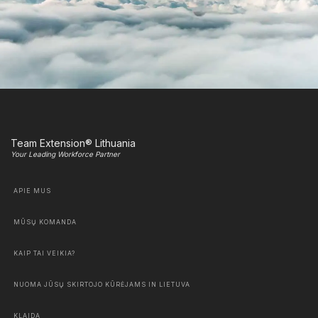
Team Extension® Lithuania
Your Leading Workforce Partner
APIE MUS
MŪSŲ KOMANDA
KAIP TAI VEIKIA?
NUOMA JŪSŲ SKIRTOJO KŪRĖJAMS IN LIETUVA
KLAIDA