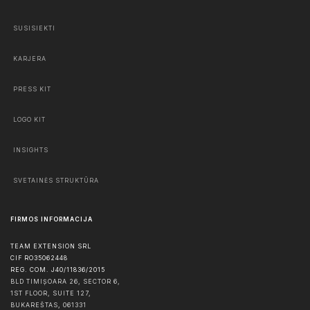
SUSISIEKTI
KARJERA
PRESS KIT
LOGO KIT
INSIGHTS
SVETAINĖS STRUKTŪRA
FIRMOS INFORMACIJA
TEAM EXTENSION SRL
CIF RO35062448
REG. COM. J40/11836/2015
BLD TIMIȘOARA 26, SECTOR 6,
1ST FLOOR, SUITE 127,
BUKAREŠTAS
,
061331