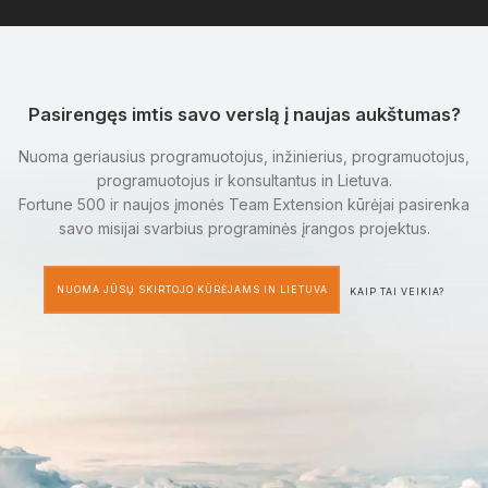
Pasirengęs imtis savo verslą į naujas aukštumas?
Nuoma geriausius programuotojus, inžinierius, programuotojus,
programuotojus ir konsultantus in Lietuva.
Fortune 500 ir naujos įmonės Team Extension kūrėjai pasirenka
savo misijai svarbius programinės įrangos projektus.
NUOMA JŪSŲ SKIRTOJO KŪRĖJAMS IN LIETUVA
KAIP TAI VEIKIA?