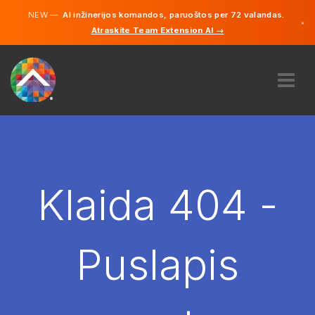
NEW —
AI inžinerijos komandos, paruoštos per 72 valandas.
×
Atraskite Team Extension AI →
Lietuvių
Vokiečių
Anglų
APIE MUS
EKSPERTIZĖ
KAIP TAI VEIKIA?
KARJERA
Klaida 404 -
SAMDYTI
LIETUVA
Puslapis
LT
PRADĖTI