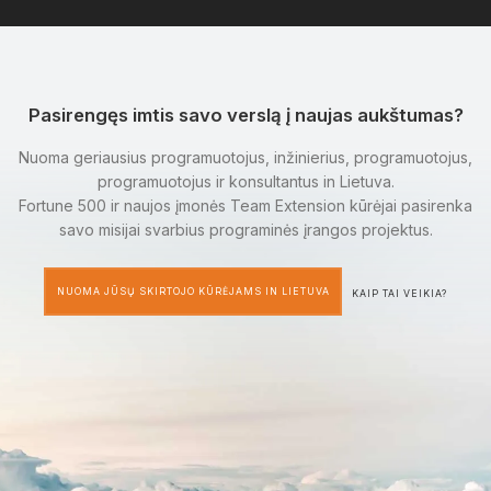
Pasirengęs imtis savo verslą į naujas aukštumas?
Nuoma geriausius programuotojus, inžinierius, programuotojus,
programuotojus ir konsultantus in Lietuva.
Fortune 500 ir naujos įmonės Team Extension kūrėjai pasirenka
savo misijai svarbius programinės įrangos projektus.
NUOMA JŪSŲ SKIRTOJO KŪRĖJAMS IN LIETUVA
KAIP TAI VEIKIA?