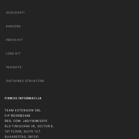
SUSISIEKTI
KARJERA
PRESS KIT
LOGO KIT
INSIGHTS
SVETAINĖS STRUKTŪRA
FIRMOS INFORMACIJA
TEAM EXTENSION SRL
CIF RO35062448
REG. COM. J40/11836/2015
BLD TIMIȘOARA 26, SECTOR 6,
1ST FLOOR, SUITE 127,
BUKAREŠTAS
,
061331