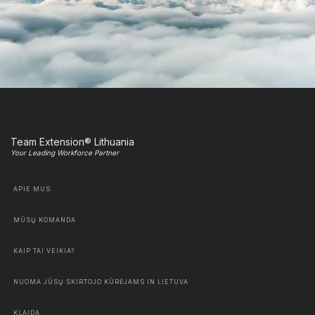
Team Extension® Lithuania
Your Leading Workforce Partner
APIE MUS
MŪSŲ KOMANDA
KAIP TAI VEIKIA?
NUOMA JŪSŲ SKIRTOJO KŪRĖJAMS IN LIETUVA
KLAIDA