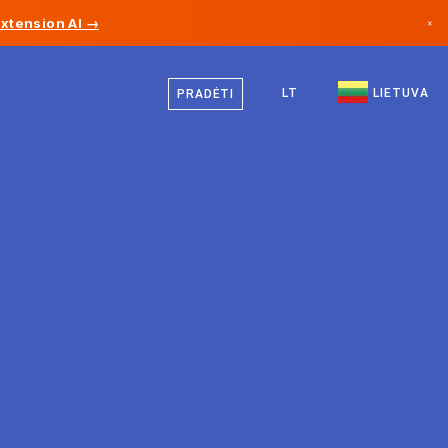
Extension AI →
×
Lietuvių
Kanada
Vokiečių
LT
LIETUVA
PRADĖTI
Vokietija
Anglų
Lichtenšteinas
Norvegija
Japonija
Bulgarija
Kroatija
Lietuva
Juodkalnija