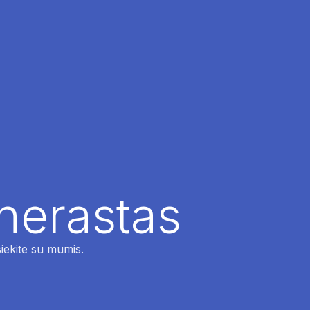
 nerastas
siekite su mumis.