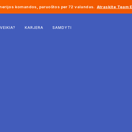
inerijos komandos, paruoštos per 72 valandas.
Atraskite Team 
Belgija
 VEIKIA?
KARJERA
SAMDYTI
Prancūzija
Airija
Nyderlandai
Šveicarija
Jungtinės Valstijos
Bosnija ir Hercegovina
Estija
Latvija
Moldova