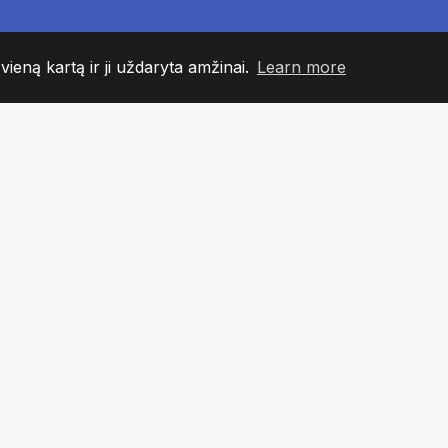
 vieną kartą ir ji uždaryta amžinai.
Learn more
60
+36
7
NDOS NARIAI
COUNTRIES
BIURA