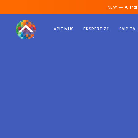
NEW —
AI inž
Austrija
APIE MUS
EKSPERTIZĖ
KAIP TAI
Suomija
Islandija
Liuksemburgas
Švedija
Jungtinė Karalystė
Albanija
Čekija
Vengrija
Šiaurės Makedonija