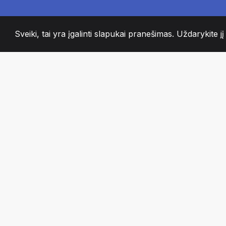
Sveiki, tai yra įgalinti slapukai pranešimas. Uždarykite jį
2008
+
ESTABLISHED
AISTRINGI KOMA