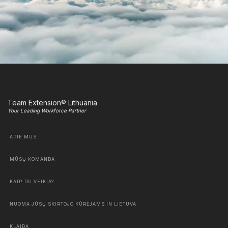
Team Extension® Lithuania
Your Leading Workforce Partner
APIE MUS
MŪSŲ KOMANDA
KAIP TAI VEIKIA?
NUOMA JŪSŲ SKIRTOJO KŪRĖJAMS IN LIETUVA
KLAIDA