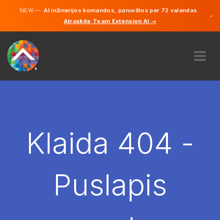
NEW —
AI inžinerijos komandos, paruoštos per 72 valandas.
×
Atraskite Team Extension AI →
Lietuvių
Vokiečių
Anglų
APIE MUS
EKSPERTIZĖ
KAIP TAI VEIKIA?
KARJERA
Klaida 404 -
SAMDYTI
LIETUVA
Puslapis
LT
PRADĖTI