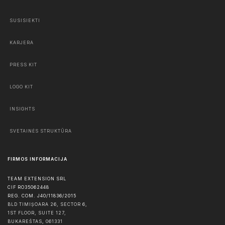
SUSISIEKTI
KARJERA
PRESS KIT
LOGO KIT
INSIGHTS
SVETAINĖS STRUKTŪRA
FIRMOS INFORMACIJA
TEAM EXTENSION SRL
CIF RO35062448
REG. COM. J40/11836/2015
BLD TIMIȘOARA 26, SECTOR 6,
1ST FLOOR, SUITE 127,
BUKAREŠTAS
,
061331