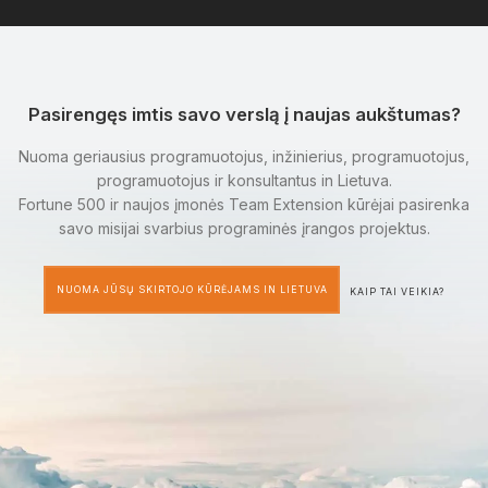
Pasirengęs imtis savo verslą į naujas aukštumas?
Nuoma geriausius programuotojus, inžinierius, programuotojus,
programuotojus ir konsultantus in Lietuva.
Fortune 500 ir naujos įmonės Team Extension kūrėjai pasirenka
savo misijai svarbius programinės įrangos projektus.
NUOMA JŪSŲ SKIRTOJO KŪRĖJAMS IN LIETUVA
KAIP TAI VEIKIA?