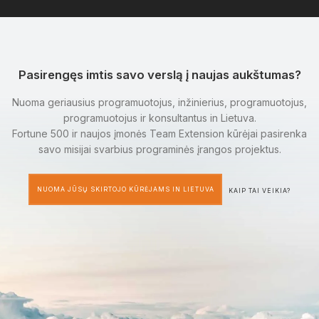
Pasirengęs imtis savo verslą į naujas aukštumas?
Nuoma geriausius programuotojus, inžinierius, programuotojus,
programuotojus ir konsultantus in Lietuva.
Fortune 500 ir naujos įmonės Team Extension kūrėjai pasirenka
savo misijai svarbius programinės įrangos projektus.
NUOMA JŪSŲ SKIRTOJO KŪRĖJAMS IN LIETUVA
KAIP TAI VEIKIA?