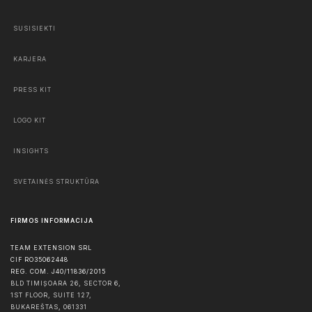
SUSISIEKTI
KARJERA
PRESS KIT
LOGO KIT
INSIGHTS
SVETAINĖS STRUKTŪRA
FIRMOS INFORMACIJA
TEAM EXTENSION SRL
CIF RO35062448
REG. COM. J40/11836/2015
BLD TIMIȘOARA 26, SECTOR 6,
1ST FLOOR, SUITE 127,
BUKAREŠTAS
,
061331