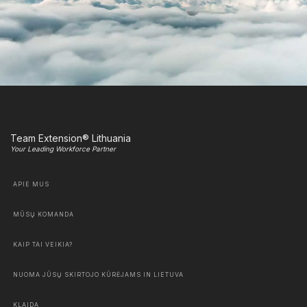
Team Extension® Lithuania
Your Leading Workforce Partner
APIE MUS
MŪSŲ KOMANDA
KAIP TAI VEIKIA?
NUOMA JŪSŲ SKIRTOJO KŪRĖJAMS IN LIETUVA
KLAIDA