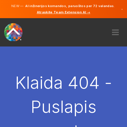
NEW —
AI inžinerijos komandos, paruoštos per 72 valandas.
×
Atraskite Team Extension AI →
Lietuvių
Vokiečių
Anglų
APIE MUS
EKSPERTIZĖ
KAIP TAI VEIKIA?
KARJERA
Klaida 404 -
SAMDYTI
LIETUVA
Puslapis
LT
PRADĖTI