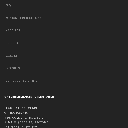
FAQ
KONTAKTIEREN SIE UNS
KARRIERE
PRESS KIT
LOGO KIT
INSIGHTS
SEITENVERZEICHNIS
UNTERNEHMENSINFORMATIONEN
TEAM EXTENSION SRL
CIF RO35062448
REG. COM. J40/11836/2015
BLD TIMIȘOARA 26, SECTOR 6,
1ST FLOOR, SUITE 127,