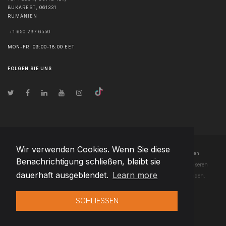
BUKAREST
,
061331
RUMÄNIEN
+1 650 297 6550
MON-FRI 09:00-18:00 EET
FOLGEN SIE UNS
Wir verwenden Cookies. Wenn Sie diese
© Urheberrecht
2026
Team Extension Lithuania
- Alle Rechte vorbehalten
Benachrichtigung schließen, bleibt sie
Changelog
● Durch die Nutzung dieser Website erklären Sie sich mit unseren
dauerhaft ausgeblendet.
Learn more
Nutzungsbedingungen
und unserer
Datenschutzerklärung
einverstanden.
SCHLIESSEN