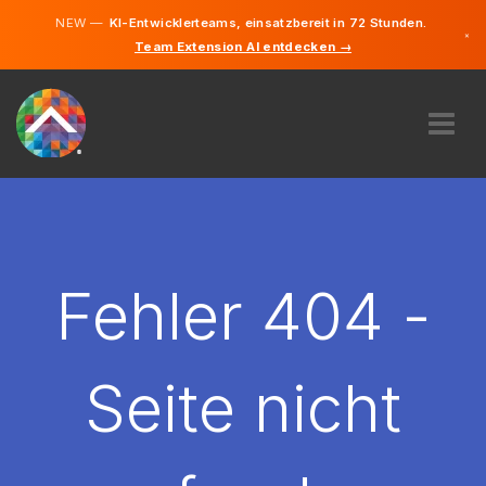
NEW —
KI-Entwicklerteams, einsatzbereit in 72 Stunden.
×
Team Extension AI entdecken →
Litauisch
Deutsch
Englisch
ÜBER UNS
EXPERTISE
WIE FUNKTIONIERT ES?
KARRIERE
Fehler 404 -
FINDEN
LITAUEN
Seite nicht
DE
STARTEN SIE JETZT