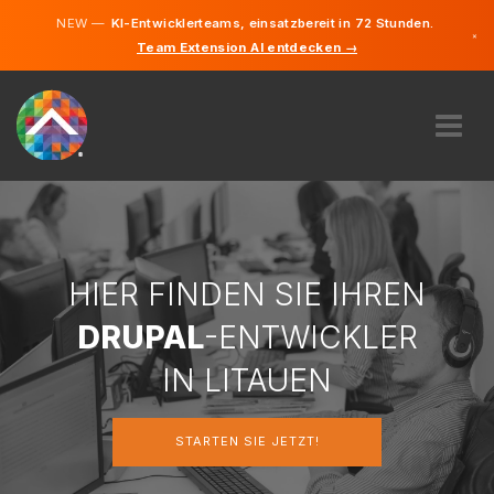
NEW —
KI-Entwicklerteams, einsatzbereit in 72 Stunden.
×
Team Extension AI entdecken →
Litauisch
Deutsch
Englisch
ÜBER UNS
EXPERTISE
WIE FUNKTIONIERT ES?
KARRIERE
HIER FINDEN SIE IHREN
FINDEN
DRUPAL
-ENTWICKLER
LITAUEN
IN LITAUEN
DE
STARTEN SIE JETZT!
STARTEN SIE JETZT