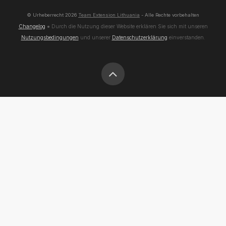
© Urheberrecht
2026
Team Extension Lithuania
- Alle Rechte vorbehalten
Changelog
● Durch die Nutzung dieser Website erklären Sie sich mit unseren
Nutzungsbedingungen
und unserer
Datenschutzerklärung
einverstanden.