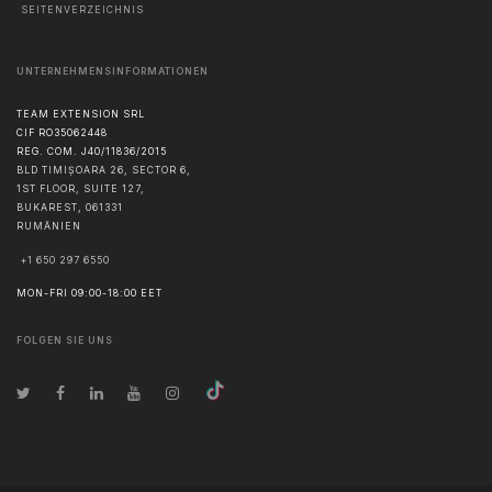
SEITENVERZEICHNIS
UNTERNEHMENSINFORMATIONEN
TEAM EXTENSION SRL
CIF RO35062448
REG. COM. J40/11836/2015
BLD TIMIȘOARA 26, SECTOR 6,
1ST FLOOR, SUITE 127,
BUKAREST
,
061331
RUMÄNIEN
+1 650 297 6550
MON-FRI 09:00-18:00 EET
FOLGEN SIE UNS