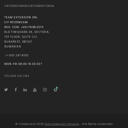
UNTERNEHMENSINFORMATIONEN
TEAM EXTENSION SRL
CIF RO35062448
REG. COM. J40/11836/2015
BLD TIMIȘOARA 26, SECTOR 6,
1ST FLOOR, SUITE 127,
BUKAREST
,
061331
RUMÄNIEN
+1 650 297 6550
MON-FRI 09:00-18:00 EET
FOLGEN SIE UNS
© Urheberrecht
2026
Team Extension Lithuania
- Alle Rechte vorbehalten