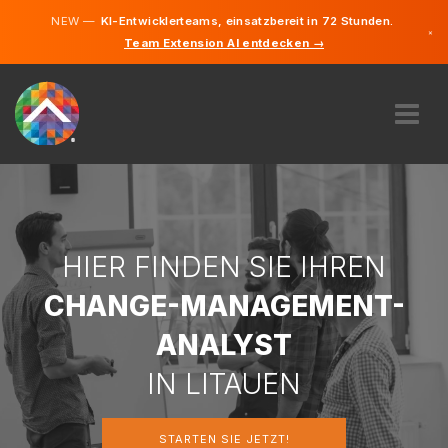
NEW —
KI-Entwicklerteams, einsatzbereit in 72 Stunden.
×
Team Extension AI entdecken →
Litauisch
Deutsch
Englisch
ÜBER UNS
EXPERTISE
WIE FUNKTIONIERT ES?
KARRIERE
HIER FINDEN SIE IHREN
FINDEN
CHANGE-MANAGEMENT-
LITAUEN
ANALYST
DE
IN LITAUEN
STARTEN SIE JETZT
STARTEN SIE JETZT!