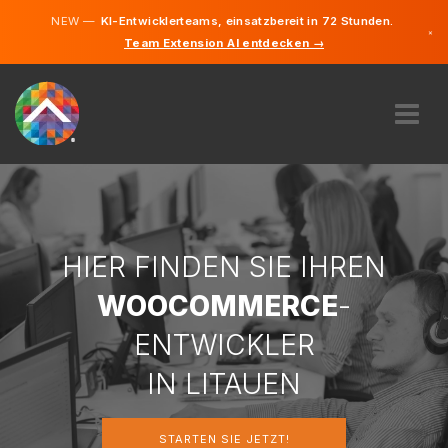
NEW —
KI-Entwicklerteams, einsatzbereit in 72 Stunden.
×
Team Extension AI entdecken →
Litauisch
Deutsch
Englisch
ÜBER UNS
EXPERTISE
WIE FUNKTIONIERT ES?
KARRIERE
HIER FINDEN SIE IHREN
FINDEN
WOOCOMMERCE
-
LITAUEN
ENTWICKLER
DE
IN LITAUEN
STARTEN SIE JETZT
STARTEN SIE JETZT!