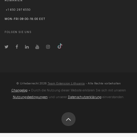
RUMÄNIEN
+1 650 297 6550
MON-FRI 09:00-18:00 EET
FOLGEN SIE UNS
© Urheberrecht
2026
Team Extension Lithuania
- Alle Rechte vorbehalten
Changelog
● Durch die Nutzung dieser Website erklären Sie sich mit unseren
Nutzungsbedingungen
und unserer
Datenschutzerklärung
einverstanden.