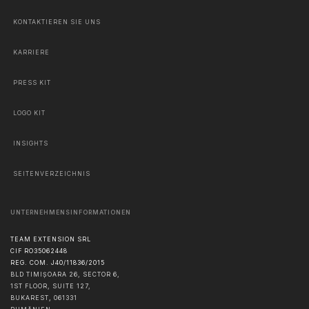
KONTAKTIEREN SIE UNS
KARRIERE
PRESS KIT
LOGO KIT
INSIGHTS
SEITENVERZEICHNIS
UNTERNEHMENSINFORMATIONEN
TEAM EXTENSION SRL
CIF RO35062448
REG. COM. J40/11836/2015
BLD TIMIȘOARA 26, SECTOR 6,
1ST FLOOR, SUITE 127,
BUKAREST
,
061331