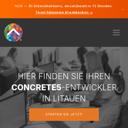
NEW —
KI-Entwicklerteams, einsatzbereit in 72 Stunden.
×
Team Extension AI entdecken →
Litauisch
Deutsch
Englisch
ÜBER UNS
EXPERTISE
WIE FUNKTIONIERT ES?
KARRIERE
HIER FINDEN SIE IHREN
FINDEN
CONCRETE5
-ENTWICKLER
LITAUEN
IN LITAUEN
DE
STARTEN SIE JETZT!
STARTEN SIE JETZT