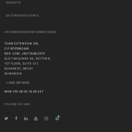
INSIGHTS
SEITENVERZEICHNIS
UNTERNEHMENSINFORMATIONEN
TEAM EXTENSION SRL
CIF RO35062448
REG. COM. J40/11836/2015
BLD TIMIȘOARA 26, SECTOR 6,
1ST FLOOR, SUITE 127,
BUKAREST
,
061331
RUMÄNIEN
+1 650 297 6550
MON-FRI 09:00-18:00 EET
FOLGEN SIE UNS