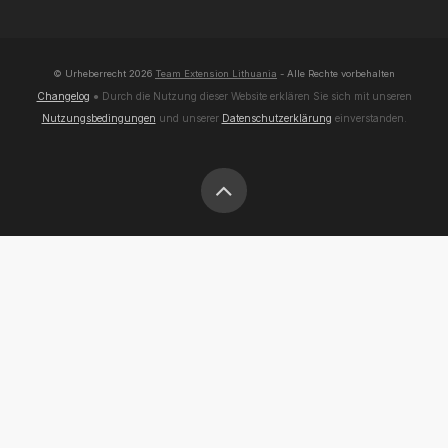
© Urheberrecht
2026
Team Extension Lithuania
- Alle Rechte vorbehalten
Changelog
● Durch die Nutzung dieser Website erklären Sie sich mit unseren
Nutzungsbedingungen
und unserer
Datenschutzerklärung
einverstanden.