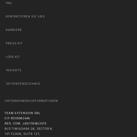
FAQ
KONTAKTIEREN SIE UNS
KARRIERE
PRESS KIT
LOGO KIT
INSIGHTS
SEITENVERZEICHNIS
UNTERNEHMENSINFORMATIONEN
TEAM EXTENSION SRL
CIF RO35062448
REG. COM. J40/11836/2015
BLD TIMIȘOARA 26, SECTOR 6,
1ST FLOOR, SUITE 127,