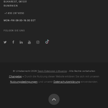
BUKAREST
,
061331
RUMÄNIEN
+1 650 297 6550
MON-FRI 09:00-18:00 EET
FOLGEN SIE UNS
© Urheberrecht
2026
Team Extension Lithuania
- Alle Rechte vorbehalten
Changelog
● Durch die Nutzung dieser Website erklären Sie sich mit unseren
Nutzungsbedingungen
und unserer
Datenschutzerklärung
einverstanden.