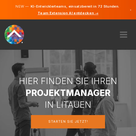
NEW —
KI-Entwicklerteams, einsatzbereit in 72 Stunden.
×
Team Extension AI entdecken →
Litauisch
Deutsch
Englisch
ÜBER UNS
EXPERTISE
WIE FUNKTIONIERT ES?
KARRIERE
HIER FINDEN SIE IHREN
FINDEN
PROJEKTMANAGER
LITAUEN
IN LITAUEN
DE
STARTEN SIE JETZT!
STARTEN SIE JETZT