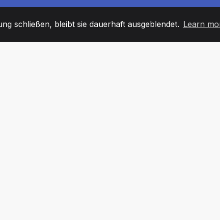
g schließen, bleibt sie dauerhaft ausgeblendet.
Learn mo
60
+36
7
TARBEITER
COUNTRIES
BÜRO