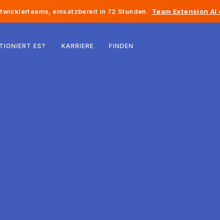
twicklerteams, einsatzbereit in 72 Stunden.
Team Extension AI
Belgien
TIONIERT ES?
KARRIERE
FINDEN
Frankreich
Irland
Niederlande
Schweiz
Vereinigte Staaten
Bosnien und Herzegowina
Estland
Lettland
Republik Moldau