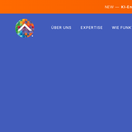
NEW —
KI-En
Österreich
ÜBER UNS
EXPERTISE
WIE FUNK
Finnland
Island
Luxemburg
Schweden
Vereinigtes Königreich
Albanien
Tschechien
Ungarn
Nordmazedonien