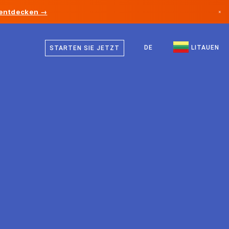
 entdecken →
×
Litauisch
Kanada
Deutsch
DE
LITAUEN
STARTEN SIE JETZT
Deutschland
Englisch
Liechtenstein
Norwegen
Japan
Bulgarien
Kroatien
Litauen
Montenegro