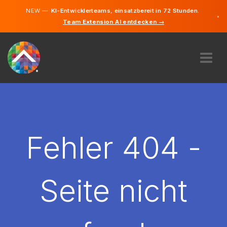
NEW —
KI-Entwicklerteams, einsatzbereit in 72 Stunden.
×
Team Extension AI entdecken →
Litauisch
Deutsch
Englisch
ÜBER UNS
EXPERTISE
WIE FUNKTIONIERT ES?
KARRIERE
Fehler 404 -
FINDEN
LITAUEN
Seite nicht
DE
STARTEN SIE JETZT