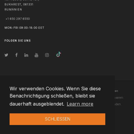
BUKAREST
,
061331
RUMÄNIEN
+1 650 297 6550
MON-FRI 09:00-18:00 EET
FOLGEN SIE UNS
Wir verwenden Cookies. Wenn Sie diese
© Urheberrecht
2026
Team Extension Lithuania
- Alle Rechte vorbehalten
Benachrichtigung schließen, bleibt sie
Changelog
● Durch die Nutzung dieser Website erklären Sie sich mit unseren
dauerhaft ausgeblendet.
Learn more
Nutzungsbedingungen
und unserer
Datenschutzerklärung
einverstanden.
SCHLIESSEN