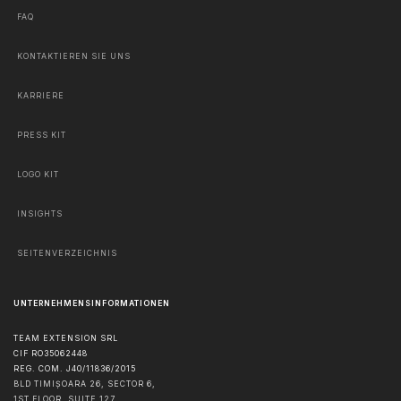
FAQ
KONTAKTIEREN SIE UNS
KARRIERE
PRESS KIT
LOGO KIT
INSIGHTS
SEITENVERZEICHNIS
UNTERNEHMENSINFORMATIONEN
TEAM EXTENSION SRL
CIF RO35062448
REG. COM. J40/11836/2015
BLD TIMIȘOARA 26, SECTOR 6,
1ST FLOOR, SUITE 127,